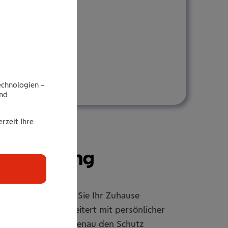
echnologien –
end
rzeit Ihre
r­si­che­rung
rsicherung sichern Sie Ihr Zuhause
er individuell erweitert mit persönlicher
passbar, damit Sie genau den Schutz