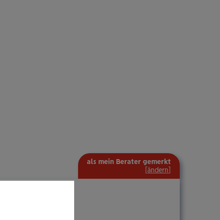
als mein Berater gemerkt
[
ändern
]