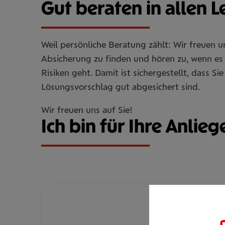
Gut beraten in allen 
Weil persönliche Beratung zählt: Wir freuen 
Absicherung zu finden und hören zu, wenn es 
Risiken geht. Damit ist sichergestellt, dass 
Lösungsvorschlag gut abgesichert sind.
Wir freuen uns auf Sie!
Ich bin für Ihre Anlieg