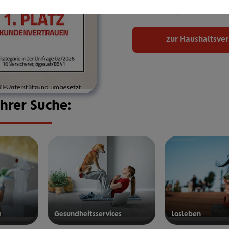
bekommen, den Sie bra
zur Haushaltsve
Ihrer Suche:
g
Gesund­heits­ser­vices
los­le­ben