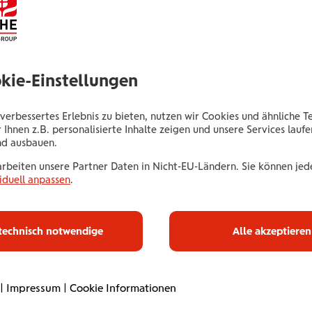
Wiedner Gürtel 1, Top 4
1100 Wien
Tel.:
+435035027142
okie-Einstellungen
Mobil:
+436646013927142
E-Mail:
d.punk@wienerstaedtische.at
verbessertes Erlebnis zu bieten, nutzen wir Cookies und ähnliche T
 Ihnen z.B. personalisierte Inhalte zeigen und unsere Services lauf
nd ausbauen.
arbeiten unsere Partner Daten in Nicht-EU-Ländern. Sie können jede
iduell anpassen
.
Haus­halts­ve
technisch notwendige
Alle akzeptieren
Mit unserer Haushaltsve
umfassend ab. Online od
|
Impressum
|
Cookie Informationen
Betreuung. Flexibel an