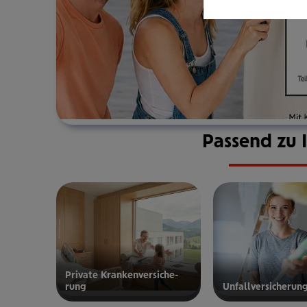
Passend zu 
Private Kran­ken­­­ver­si­che­
rung
Unfall­ver­si­che­run
zur privaten