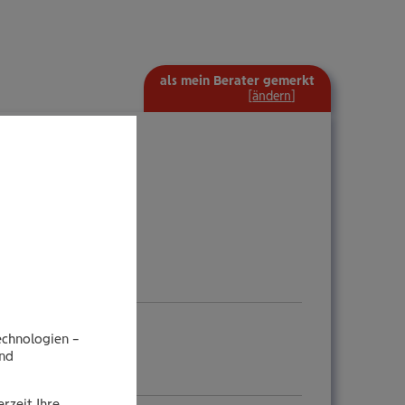
als mein Berater gemerkt
mehr
[
ändern
]
Information
ein-/ausblenden
echnologien –
end
rzeit Ihre