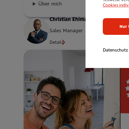
Über mich
Cookies indiv
Christian Ehimare
Nur 
Sales Manager
Details
Datenschutz