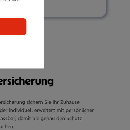
r­si­che­rung
rsicherung sichern Sie Ihr Zuhause
er individuell erweitert mit persönlicher
passbar, damit Sie genau den Schutz
uchen.