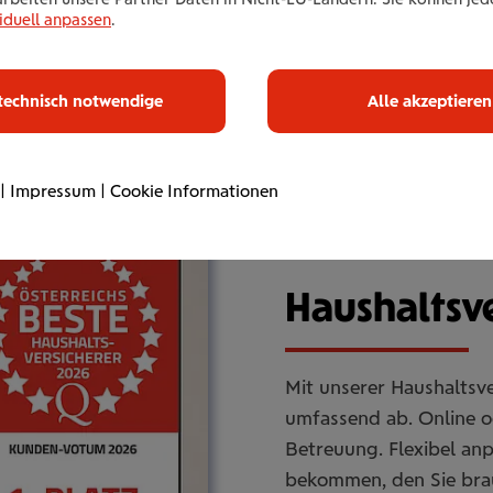
iduell anpassen
.
technisch notwendige
Alle akzeptieren
|
Impressum
|
Cookie Informationen
Haus­halts­ve
Mit unserer Haushaltsve
umfassend ab. Online od
Betreuung. Flexibel an
bekommen, den Sie bra