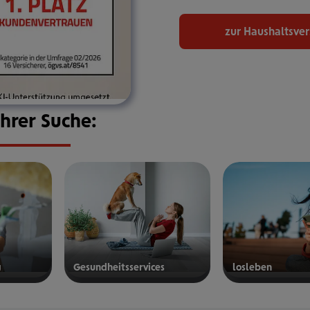
zur Haushaltsve
Ihrer Suche:
g
Gesund­heits­ser­vices
los­le­ben
mehr
mehr
erfahren
erfahren