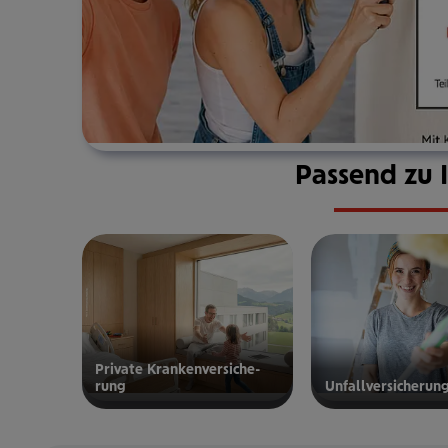
Passend zu 
Private Kran­ken­­­ver­si­che­
rung
Unfall­ver­si­che­run
zur privaten
zur
Kranken­
Unfallversicherung