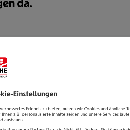
gen da.
Devon Petz
Kundenberater
Thomas-Klestil-Platz 2
1030 Wien
okie-Einstellungen
Tel.:
+435035024033
verbessertes Erlebnis zu bieten, nutzen wir Cookies und ähnliche T
Mobil:
+436646013924033
 Ihnen z.B. personalisierte Inhalte zeigen und unsere Services lauf
E-Mail:
d.petz@wienerstaedtische.at
nd ausbauen.
arbeiten unsere Partner Daten in Nicht-EU-Ländern. Sie können jede