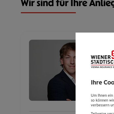
Wir sind für Ihre Anlie
Ihre Co
Um Ihnen ein 
so können wir
verbessern u
Teilweise ver