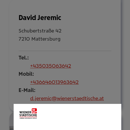
David Jeremic
Schubertstraße 42
7210 Mattersburg
Tel.:
+435035063642
Mobil:
+436646013963642
E-Mail:
d.jeremic@wienerstaedtische.at