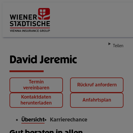
Su
Teilen
David Jeremic
Termin
Rückruf anfordern
vereinbaren
Kontaktdaten
Anfahrtsplan
herunterladen
Übersicht
Karrierechance
Gut beraten in allen