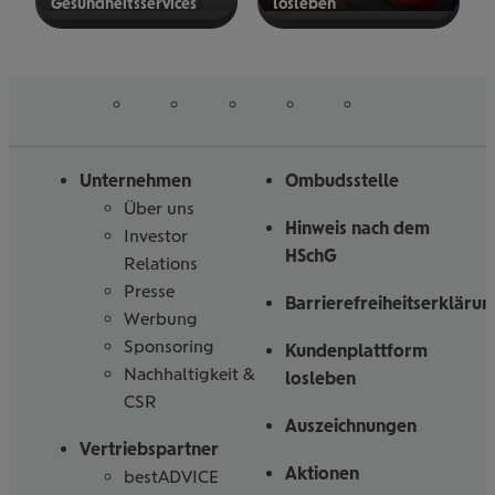
Gesund­heits­ser­vices
los­le­ben
mehr
mehr
erfahren
erfahren
auf
auf
auf
auf
auf
Folgen
Linked
Instagram
Facebook
Tiktoc
YouTube
Sie
in
uns
Unternehmen
Ombudsstelle
Über uns
Hinweis nach dem
Investor
HSchG
Relations
Presse
Barrierefreiheitserklärun
Werbung
Sponsoring
Kundenplattform
Nachhaltigkeit &
losleben
CSR
Auszeichnungen
Vertriebspartner
Aktionen
bestADVICE