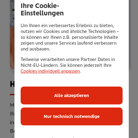
Ihre Cookie-
Einstellungen
Um Ihnen ein verbessertes Erlebnis zu bieten,
nutzen wir Cookies und ähnliche Technologien –
so können wir Ihnen z.B. personalisierte Inhalte
zeigen und unsere Services laufend verbessern
und ausbauen.
Teilweise verarbeiten unsere Partner Daten in
Nicht-EU-Ländern. Sie können jederzeit Ihre
Cookies individuell anpassen
.
Haus­halts­ver­si­che­rung
Alle akzeptieren
Mit unserer Haushaltsversicherung sichern Sie
Ihr Zuhause umfassend ab. Online oder
Nur technisch notwendige
individuell erweitert mit persönlicher
Betreuung. Flexibel anpassbar, damit Sie genau