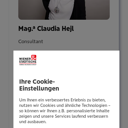
Mag.a Claudia Hejl
Consultant
Kärntner Straße 525-527
8054 Seiersberg
Ihre Cookie-
Tel.:
Einstellungen
+435035043527
Mobil:
Um Ihnen ein verbessertes Erlebnis zu bieten,
+436646013943527
nutzen wir Cookies und ähnliche Technologien –
so können wir Ihnen z.B. personalisierte Inhalte
E-Mail:
zeigen und unsere Services laufend verbessern
c.hejl@wienerstaedtische.at
und ausbauen.