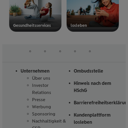
Gesund­heits­ser­vices
los­le­ben
mehr
mehr
erfahren
erfahren
auf
auf
auf
auf
auf
Folgen
Linked
Instagram
Facebook
Tiktoc
YouTube
Sie
in
uns
Unternehmen
Ombudsstelle
Über uns
Hinweis nach dem
Investor
HSchG
Relations
Presse
Barrierefreiheitserklärun
Werbung
Sponsoring
Kundenplattform
Nachhaltigkeit &
losleben