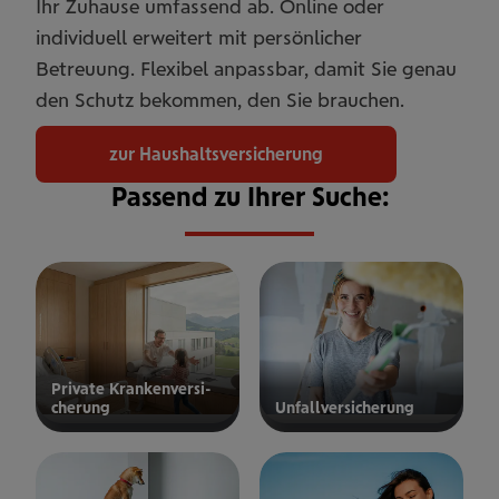
Ihr Zuhause umfassend ab. Online oder
individuell erweitert mit persönlicher
Betreuung. Flexibel anpassbar, damit Sie genau
den Schutz bekommen, den Sie brauchen.
zur Haushaltsversicherung
Passend zu Ihrer Suche:
Private Kran­ken­­­ver­si­
che­rung
Unfall­ver­si­che­rung
ur privaten
zur
Kranken­
Unfallversicherung
ersicherung