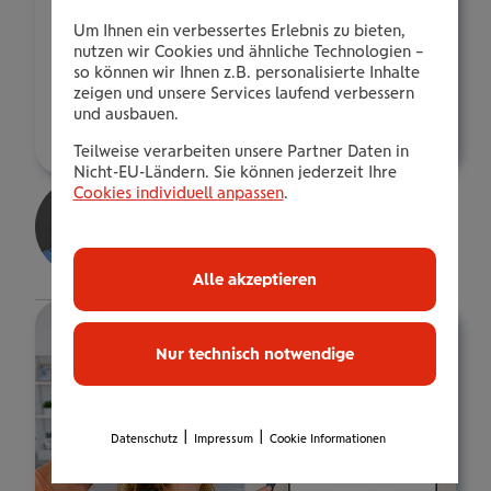
E-Mail:
Um Ihnen ein verbessertes Erlebnis zu bieten,
c.glerton-
nutzen wir Cookies und ähnliche Technologien –
pichler@wienerstaedtische.at
so können wir Ihnen z.B. personalisierte Inhalte
zeigen und unsere Services laufend verbessern
und ausbauen.
Über mich
Teilweise verarbeiten unsere Partner Daten in
Nicht-EU-Ländern. Sie können jederzeit Ihre
Viktoria Glerton
Cookies individuell anpassen
.
Kundenberaterin
Details
Alle akzeptieren
Nur technisch notwendige
|
|
Datenschutz
Impressum
Cookie Informationen