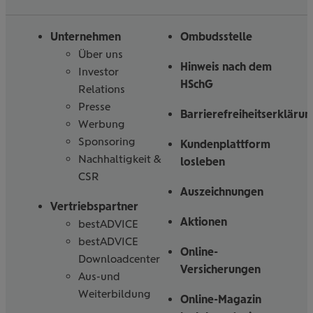
Folgen
Linked
Instagram
Facebook
Tiktoc
YouTube
Sie
in
uns
Unternehmen
Ombudsstelle
Über uns
Hinweis nach dem
Investor
HSchG
Relations
Presse
Barrierefreiheitserklärun
Werbung
Sponsoring
Kundenplattform
Nachhaltigkeit &
losleben
CSR
Auszeichnungen
Vertriebspartner
Aktionen
bestADVICE
bestADVICE
Online-
Downloadcenter
Versicherungen
Aus-und
Weiterbildung
Online-Magazin