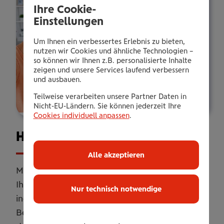
Ihre Cookie-
Einstellungen
Um Ihnen ein verbessertes Erlebnis zu bieten,
nutzen wir Cookies und ähnliche Technologien –
so können wir Ihnen z.B. personalisierte Inhalte
zeigen und unsere Services laufend verbessern
und ausbauen.
Teilweise verarbeiten unsere Partner Daten in
Nicht-EU-Ländern. Sie können jederzeit Ihre
Cookies individuell anpassen
.
Haus­halts­ver­si­che­rung
Alle akzeptieren
Mit unserer Haushaltsversicherung sichern Sie
Ihr Zuhause umfassend ab. Online oder
Nur technisch notwendige
individuell erweitert mit persönlicher
Betreuung. Flexibel anpassbar, damit Sie genau