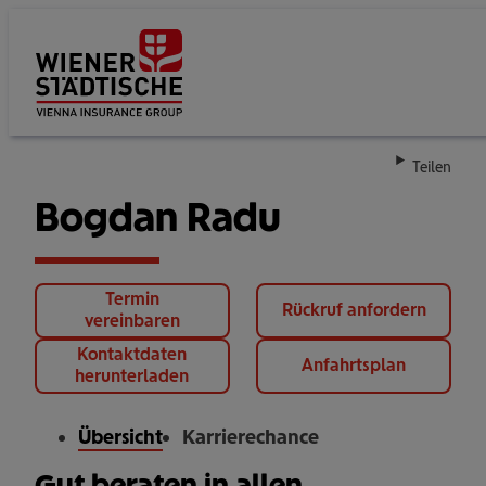
Su
Teilen
Bogdan Radu
Termin
Rückruf anfordern
vereinbaren
Kontaktdaten
Anfahrtsplan
herunterladen
Übersicht
Karrierechance
Gut beraten in allen