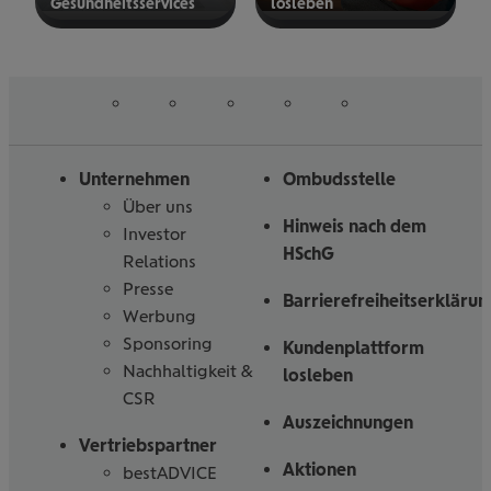
Gesund­heits­ser­vices
los­le­ben
mehr
mehr
erfahren
erfahren
auf
auf
auf
auf
auf
Folgen
Linked
Instagram
Facebook
Tiktoc
YouTube
Sie
in
uns
Unternehmen
Ombudsstelle
Über uns
Hinweis nach dem
Investor
HSchG
Relations
Presse
Barrierefreiheitserklärun
Werbung
Sponsoring
Kundenplattform
Nachhaltigkeit &
losleben
CSR
Auszeichnungen
Vertriebspartner
Aktionen
bestADVICE