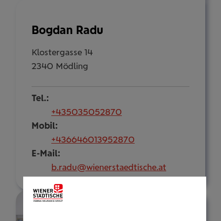
Bogdan Radu
Klostergasse 14
2340 Mödling
Tel.:
+435035052870
Mobil:
+436646013952870
E-Mail:
b.radu@wienerstaedtische.at