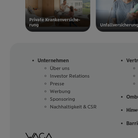
Private Kran­ken­­­ver­si­che­
rung
Unfall­ver­si­che­run
zur privaten
zur
Kranken­
Unfallversicherung
versicherung
Unternehmen
Vert
Über uns
Investor Relations
Presse
Werbung
Ombu
Sponsoring
Nachhaltigkeit & CSR
Hinw
Barr
Barrierefreiheitserklärung