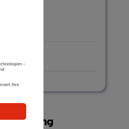
echnologien –
end
rzeit Ihre
r­si­che­rung