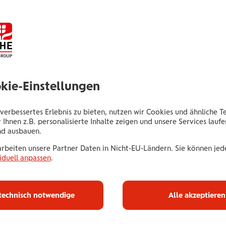
Senior Consultant
St. Veiter Ring 13
9020 Klagenfurt am Wörthersee
okie-Einstellungen
Tel.:
+435035044344
Mobil:
+436646013944344
E-Mail:
b.moore@wienerstaedtische.at
verbessertes Erlebnis zu bieten, nutzen wir Cookies und ähnliche T
 Ihnen z.B. personalisierte Inhalte zeigen und unsere Services lauf
nd ausbauen.
arbeiten unsere Partner Daten in Nicht-EU-Ländern. Sie können jede
iduell anpassen
.
technisch notwendige
Alle akzeptieren
Haus­halts­ve