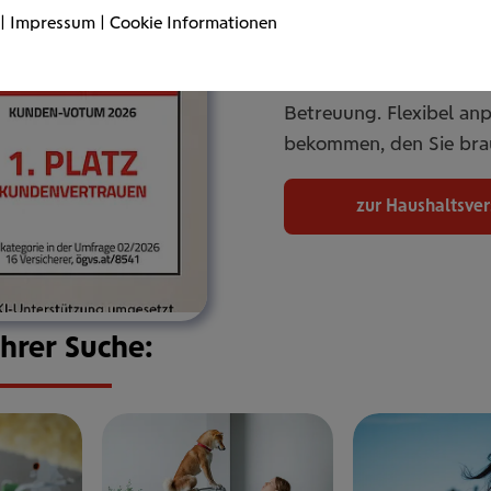
|
Impressum
|
Cookie Informationen
Mit unserer Haushaltsve
umfassend ab. Online od
Betreuung. Flexibel an
bekommen, den Sie bra
zur Haushaltsve
Ihrer Suche: