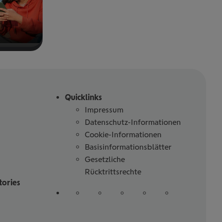
Quicklinks
Impressum
Datenschutz-Informationen
Cookie-Informationen
Basisinformationsblätter
Gesetzliche
Rücktrittsrechte
tories
Folgen
auf
auf
auf
auf
auf
Sie
Linked
Instagram
Facebook
Tiktoc
YouTube
uns
in