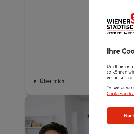
Ihre Co
Um Ihnen ein 
so können wir
verbessern u
Über mich
Teilweise ver
Cookies indiv
Nur 