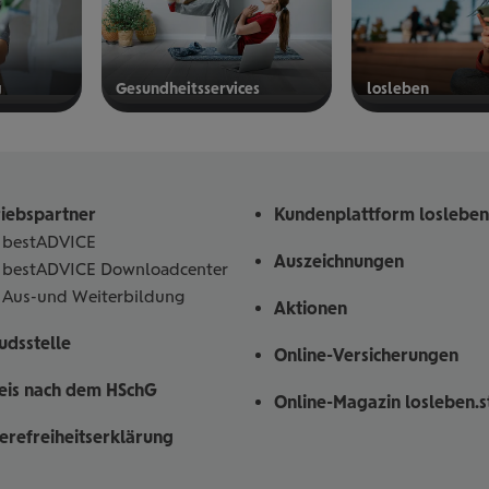
g
Gesund­heits­ser­vices
los­le­ben
mehr
mehr
erfahren
erfahren
riebspartner
Kundenplattform losleben
bestADVICE
Auszeichnungen
bestADVICE Downloadcenter
Aus-und Weiterbildung
Aktionen
dsstelle
Online-Versicherungen
eis nach dem HSchG
Online-Magazin losleben.s
ierefreiheitserklärung