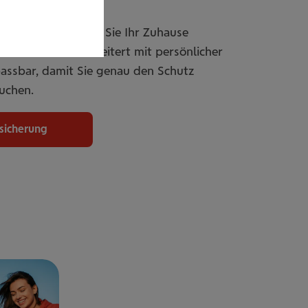
rsicherung sichern Sie Ihr Zuhause
er individuell erweitert mit persönlicher
passbar, damit Sie genau den Schutz
uchen.
rsicherung