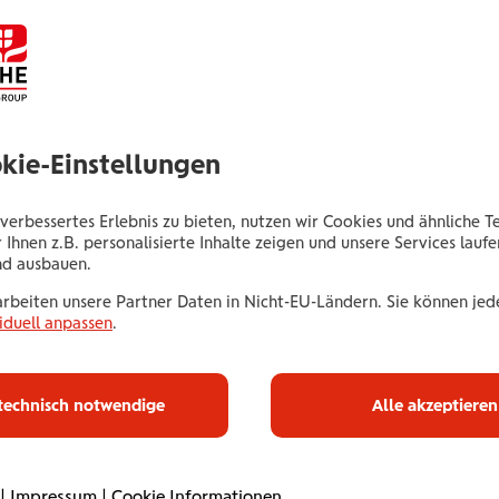
Versicherungsexp.
Dr.Karl Renner-Promenade 14
3100 St. Pölten
okie-Einstellungen
Tel.:
+435035041997
Mobil:
+436646013941997
verbessertes Erlebnis zu bieten, nutzen wir Cookies und ähnliche T
 Ihnen z.B. personalisierte Inhalte zeigen und unsere Services lauf
E-Mail:
b.bulgurcu@wienerstaedtische.at
nd ausbauen.
arbeiten unsere Partner Daten in Nicht-EU-Ländern. Sie können jede
iduell anpassen
.
Haus­halts­ve
technisch notwendige
Alle akzeptieren
|
Impressum
|
Cookie Informationen
Mit unserer Haushaltsve