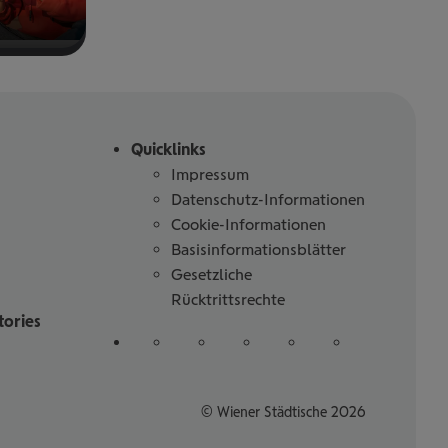
Quicklinks
Impressum
Datenschutz-Informationen
Cookie-Informationen
Basisinformationsblätter
Gesetzliche
Rücktrittsrechte
tories
Folgen
auf
auf
auf
auf
auf
Sie
Linked
Instagram
Facebook
Tiktoc
YouTube
uns
in
© Wiener Städtische 2026