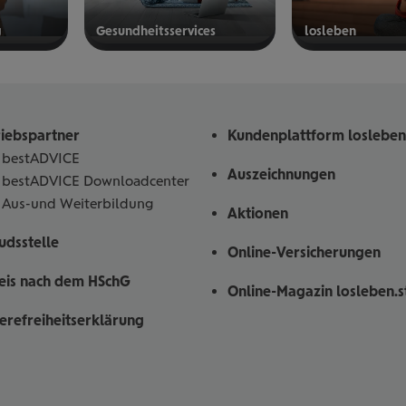
g
Gesund­heits­ser­vices
los­le­ben
mehr
mehr
erfahren
erfahren
riebspartner
Kundenplattform losleben
bestADVICE
Auszeichnungen
bestADVICE Downloadcenter
Aus-und Weiterbildung
Aktionen
dsstelle
Online-Versicherungen
eis nach dem HSchG
Online-Magazin losleben.s
ierefreiheitserklärung