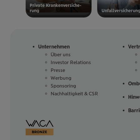
Private Kran­ken­­­ver­si­che­
rung
Unfall­ver­si­che­run
zur privaten
zur
Kranken­
Unfallversicherung
versicherung
Unternehmen
Vert
Über uns
Investor Relations
Presse
Werbung
Ombu
Sponsoring
Nachhaltigkeit & CSR
Hinw
Barr
Barrierefreiheitserklärung