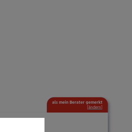
als mein Berater gemerkt
[
ändern
]