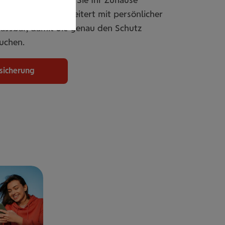
er individuell erweitert mit persönlicher
passbar, damit Sie genau den Schutz
uchen.
rsicherung