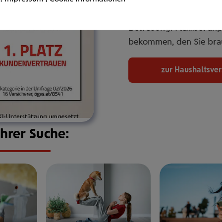
umfassend ab. Online od
Betreuung. Flexibel an
bekommen, den Sie bra
zur Haushaltsve
Ihrer Suche: