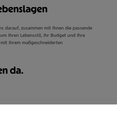
Lebenslagen
uns darauf, zusammen mit Ihnen die passende
um Ihren Lebensstil, Ihr Budget und Ihre
Sie mit Ihrem maßgeschneiderten
en da.
Bekir Bulgurcu