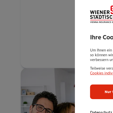
Ihre Co
Um Ihnen ein 
so können wir
verbessern u
Teilweise ver
Cookies indiv
Nur 
Datenschutz