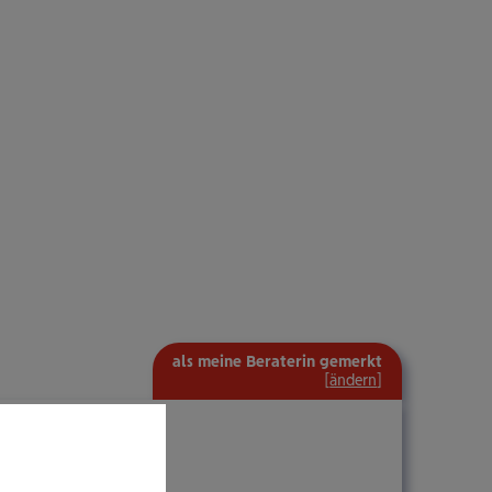
als meine Beraterin gemerkt
[
ändern
]