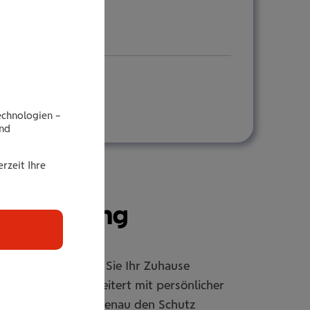
echnologien –
end
rzeit Ihre
r­si­che­rung
rsicherung sichern Sie Ihr Zuhause
er individuell erweitert mit persönlicher
passbar, damit Sie genau den Schutz