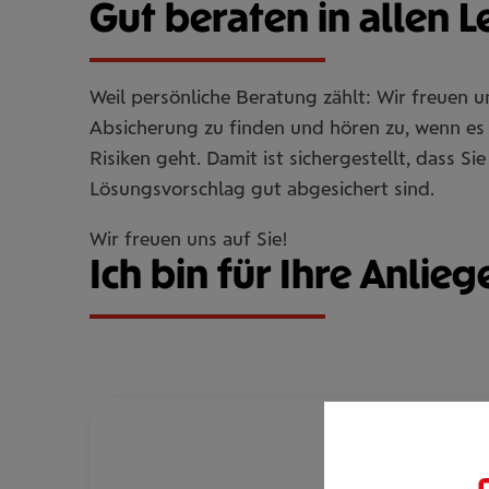
Gut beraten in allen 
Weil persönliche Beratung zählt: Wir freuen 
Absicherung zu finden und hören zu, wenn es 
Risiken geht. Damit ist sichergestellt, dass 
Lösungsvorschlag gut abgesichert sind.
Wir freuen uns auf Sie!
Ich bin für Ihre Anlieg