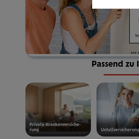
Passend zu 
Private Kran­ken­­­ver­si­che­
rung
Unfall­ver­si­che­run
zur privaten