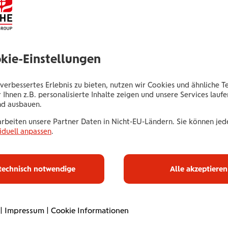
Untere Donaulände 40
4020 Linz
Tel.:
+435035042160
okie-Einstellungen
Mobil:
+436646013942160
E-Mail:
adriana.maier@wienerstaedtische.at
verbessertes Erlebnis zu bieten, nutzen wir Cookies und ähnliche T
 Ihnen z.B. personalisierte Inhalte zeigen und unsere Services lauf
nd ausbauen.
arbeiten unsere Partner Daten in Nicht-EU-Ländern. Sie können jede
iduell anpassen
.
Haus­halts­ve
technisch notwendige
Alle akzeptieren
Mit unserer Haushaltsve
umfassend ab. Online od
|
Impressum
|
Cookie Informationen
Betreuung. Flexibel an