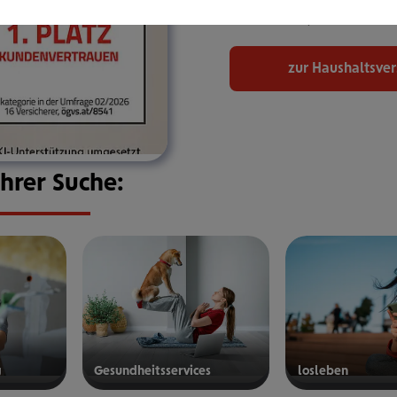
bekommen, den Sie bra
zur Haushaltsve
Ihrer Suche:
g
Gesund­heits­ser­vices
los­le­ben