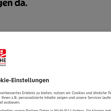
gen da.
Andreas Winter, Akad.Vkfm.
Bezirksdirektor
Königstetter Straße 60
3430 Tulln an der Donau
okie-Einstellungen
Tel.:
+435035054416
verbessertes Erlebnis zu bieten, nutzen wir Cookies und ähnliche T
Mobil:
+436646013954416
 Ihnen z.B. personalisierte Inhalte zeigen und unsere Services lauf
E-Mail:
a.winter@wienerstaedtische.at
nd ausbauen.
arbeiten unsere Partner Daten in Nicht-EU-Ländern. Sie können jede