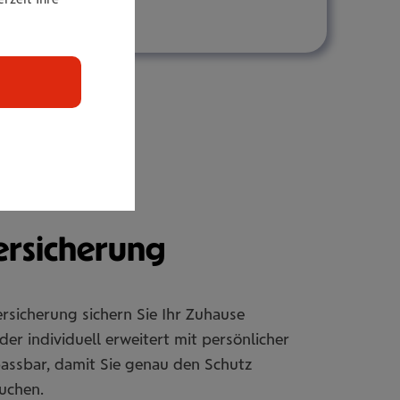
r­si­che­rung
rsicherung sichern Sie Ihr Zuhause
er individuell erweitert mit persönlicher
passbar, damit Sie genau den Schutz
uchen.