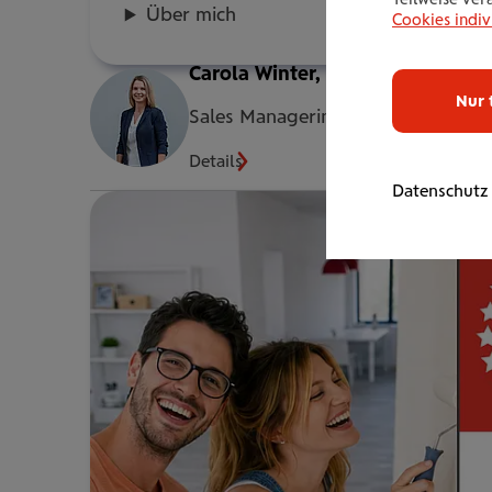
Über mich
Cookies indiv
Carola Winter, Akad.VKFF
Nur 
Sales Managerin
Details
Datenschutz