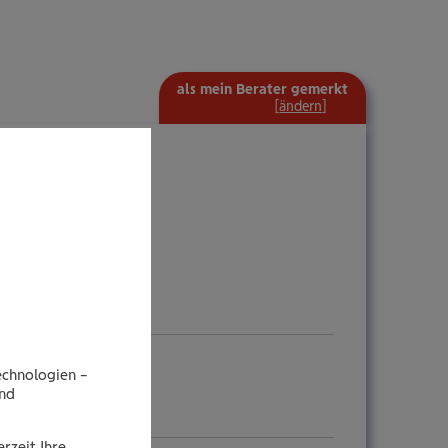
als mein Berater gemerkt
mehr
[
ändern
]
Information
ein-/ausblenden
echnologien –
end
rzeit Ihre