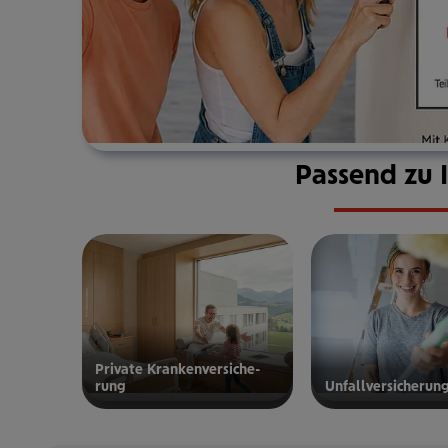
Passend zu 
Private Kran­ken­­­ver­si­che­
rung
Unfall­ver­si­che­run
zur privaten
zur
Kranken­
Unfallversicherung