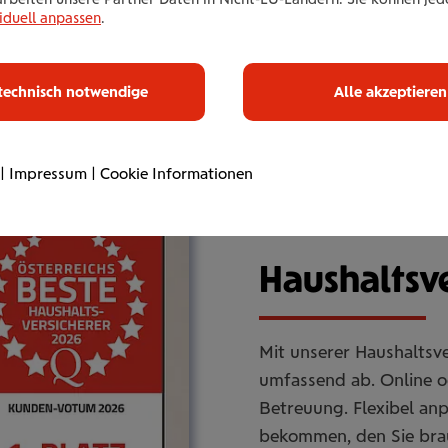
iduell anpassen
.
technisch notwendige
Alle akzeptieren
|
Impressum
|
Cookie Informationen
Haus­halts­ve
Mit unserer Haushaltsve
umfassend ab. Online od
Betreuung. Flexibel an
bekommen, den Sie bra