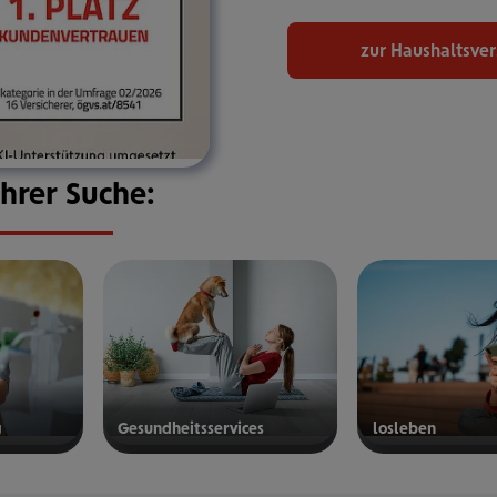
zur Haushaltsve
Ihrer Suche:
g
Gesund­heits­ser­vices
los­le­ben
mehr
mehr
erfahren
erfahren