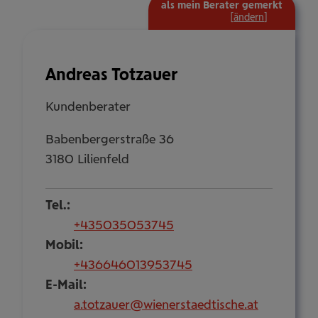
als mein Berater gemerkt
mehr
[
ändern
]
Informat
ein-/aus
Andreas Totzauer
Kundenberater
Babenbergerstraße 36
3180 Lilienfeld
Tel.:
+435035053745
Mobil:
+436646013953745
E-Mail:
a.totzauer@wienerstaedtische.at