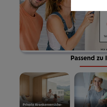
Passend zu 
Private Kran­ken­­­ver­si­che­