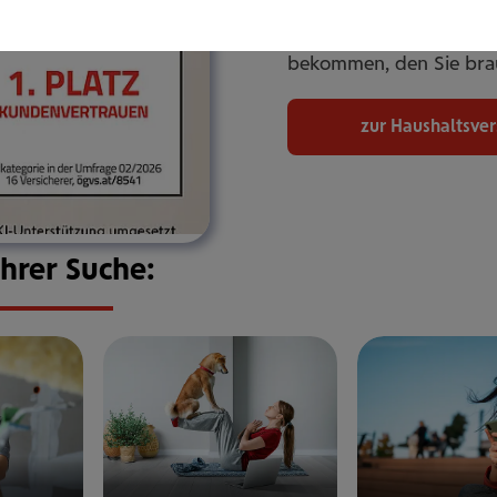
umfassend ab. Online od
Betreuung. Flexibel an
bekommen, den Sie bra
zur Haushaltsve
Ihrer Suche: