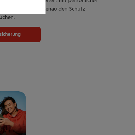
er individuell erweitert mit persönlicher
passbar, damit Sie genau den Schutz
uchen.
rsicherung