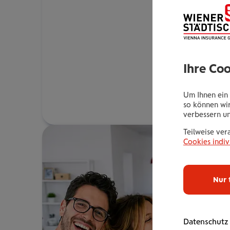
Ihre Co
Um Ihnen ein 
so können wir
verbessern u
Teilweise ver
Cookies indiv
Nur 
Datenschutz