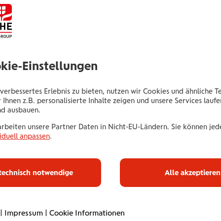
Anja Schubert
Ruedlstraße 5
2630 Ternitz
okie-Einstellungen
Tel.:
+435035053259
Mobil:
+436646013953259
verbessertes Erlebnis zu bieten, nutzen wir Cookies und ähnliche T
E-Mail:
a.schubert@wienerstaedtische.at
 Ihnen z.B. personalisierte Inhalte zeigen und unsere Services lauf
nd ausbauen.
arbeiten unsere Partner Daten in Nicht-EU-Ländern. Sie können jede
iduell anpassen
.
Haus­halts­ve
technisch notwendige
Alle akzeptieren
Mit unserer Haushaltsve
|
Impressum
|
Cookie Informationen