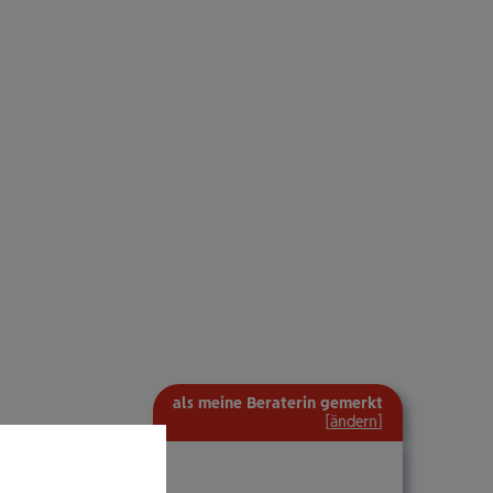
als meine Beraterin gemerkt
[
ändern
]