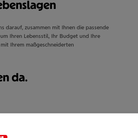
Lebenslagen
uns darauf, zusammen mit Ihnen die passende
um Ihren Lebensstil, Ihr Budget und Ihre
Sie mit Ihrem maßgeschneiderten
en da.
Asma Karam