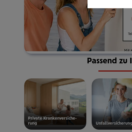
Passend zu 
Private Kran­ken­­­ver­si­che­
rung
Unfall­ver­si­che­run
zur privaten