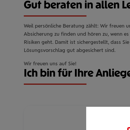
Gut beraten in allen 
Weil persönliche Beratung zählt: Wir freuen 
Absicherung zu finden und hören zu, wenn es 
Risiken geht. Damit ist sichergestellt, dass 
Lösungsvorschlag gut abgesichert sind.
Wir freuen uns auf Sie!
Ich bin für Ihre Anlieg