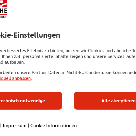
Thaliastraße 44
1160 Wien
Tel.:
+435035051160
okie-Einstellungen
Mobil:
+436646013951160
E-Mail:
a.karam@wienerstaedtische.at
verbessertes Erlebnis zu bieten, nutzen wir Cookies und ähnliche T
 Ihnen z.B. personalisierte Inhalte zeigen und unsere Services lauf
nd ausbauen.
arbeiten unsere Partner Daten in Nicht-EU-Ländern. Sie können jede
iduell anpassen
.
Haus­halts­ve
technisch notwendige
Alle akzeptieren
Mit unserer Haushaltsve
umfassend ab. Online od
|
Impressum
|
Cookie Informationen
Betreuung. Flexibel an