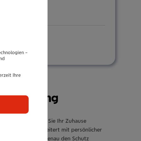
echnologien –
end
rzeit Ihre
r­si­che­rung
rsicherung sichern Sie Ihr Zuhause
er individuell erweitert mit persönlicher
passbar, damit Sie genau den Schutz