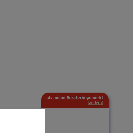
als meine Beraterin gemerkt
[
ändern
]