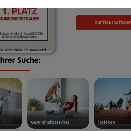
bekommen, den Sie bra
zur Haushaltsve
Ihrer Suche:
g
Gesund­heits­ser­vices
los­le­ben