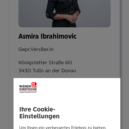
Asmira Ibrahimovic
Gepr.VersBer.in
Königstetter Straße 60
3430 Tulln an der Donau
Tel.:
+435035054415
Mobil:
Ihre Cookie-
+436646013954415
Einstellungen
E-Mail:
Um Ihnen ein verbessertes Erlebnis zu bieten,