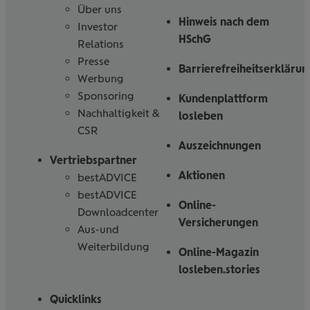
Über uns
Hinweis nach dem
Investor
HSchG
Relations
Presse
Barrierefreiheitserklärun
Werbung
Sponsoring
Kundenplattform
Nachhaltigkeit &
losleben
CSR
Auszeichnungen
Vertriebspartner
Aktionen
bestADVICE
bestADVICE
Online-
Downloadcenter
Versicherungen
Aus-und
Weiterbildung
Online-Magazin
losleben.stories
Quicklinks