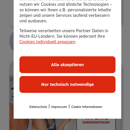
a.ibrahimovic@wienerstaedtische.at
nutzen wir Cookies und ähnliche Technologien –
so können wir Ihnen z.B. personalisierte Inhalte
Über mich
zeigen und unsere Services laufend verbessern
und ausbauen.
Gerlinde Böhm
Teilweise verarbeiten unsere Partner Daten in
Nicht-EU-Ländern. Sie können jederzeit Ihre
Bez.Dir.in
Cookies individuell anpassen
.
Details
Alle akzeptieren
Nur technisch notwendige
|
|
Datenschutz
Impressum
Cookie Informationen