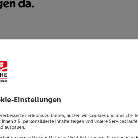
gen da.
Alexander Hahn
Bezirksdirektor
Elisabethstraße 59
8010 Graz
okie-Einstellungen
Tel.:
+435035066234
verbessertes Erlebnis zu bieten, nutzen wir Cookies und ähnliche T
Mobil:
+436646013966234
 Ihnen z.B. personalisierte Inhalte zeigen und unsere Services lauf
E-Mail:
a.hahn@wienerstaedtische.at
nd ausbauen.
arbeiten unsere Partner Daten in Nicht-EU-Ländern. Sie können jede