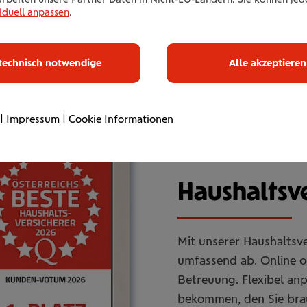
iduell anpassen
.
technisch notwendige
Alle akzeptieren
|
Impressum
|
Cookie Informationen
Haus­halts­ve
Mit unserer Haushaltsve
umfassend ab. Online od
Betreuung. Flexibel an
bekommen, den Sie bra