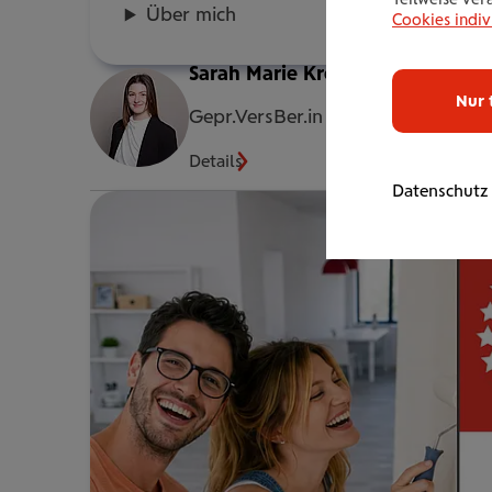
Über mich
Cookies indiv
Sarah Marie Krenn
Nur 
Gepr.VersBer.in
Details
Datenschutz