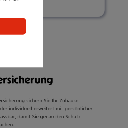
r­si­che­rung
rsicherung sichern Sie Ihr Zuhause
er individuell erweitert mit persönlicher
passbar, damit Sie genau den Schutz
uchen.