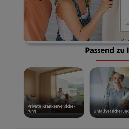
Passend zu 
Private Kran­ken­­­ver­si­che­
rung
Unfall­ver­si­che­run
zur privaten
zur
Kranken­
Unfallversicherung