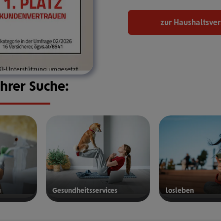
zur Haushaltsve
Ihrer Suche:
g
Gesund­heits­ser­vices
los­le­ben
mehr
mehr
erfahren
erfahren