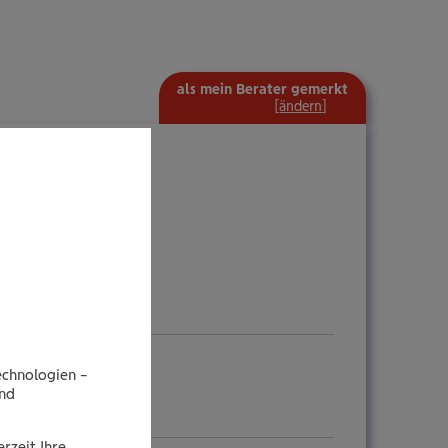
als mein Berater gemerkt
mehr
[
ändern
]
Information
ein-/ausblenden
echnologien –
end
rzeit Ihre