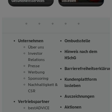
Gesund­heits­ser­vices
los­le­ben
mehr
mehr
erfahren
erfahren
auf
auf
auf
auf
auf
Folgen
Linked
Instagram
Facebook
Tiktoc
YouTube
Sie
in
uns
Unternehmen
Ombudsstelle
Über uns
Hinweis nach dem
Investor
HSchG
Relations
Presse
Barrierefreiheitserklärun
Werbung
Sponsoring
Kundenplattform
Nachhaltigkeit &
losleben
CSR
Auszeichnungen
Vertriebspartner
Aktionen
bestADVICE