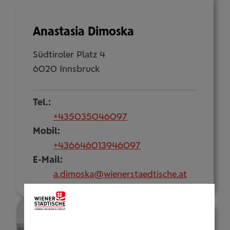
Anastasia Dimoska
Südtiroler Platz 4
6020 Innsbruck
Tel.:
+435035046097
Mobil:
+436646013946097
E-Mail:
a.dimoska@wienerstaedtische.at