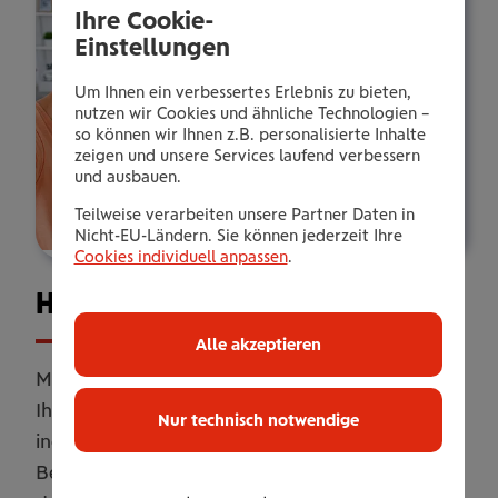
Ihre Cookie-
Einstellungen
Um Ihnen ein verbessertes Erlebnis zu bieten,
nutzen wir Cookies und ähnliche Technologien –
so können wir Ihnen z.B. personalisierte Inhalte
zeigen und unsere Services laufend verbessern
und ausbauen.
Teilweise verarbeiten unsere Partner Daten in
Nicht-EU-Ländern. Sie können jederzeit Ihre
Cookies individuell anpassen
.
Haus­halts­ver­si­che­rung
Alle akzeptieren
Mit unserer Haushaltsversicherung sichern Sie
Ihr Zuhause umfassend ab. Online oder
Nur technisch notwendige
individuell erweitert mit persönlicher
Betreuung. Flexibel anpassbar, damit Sie genau