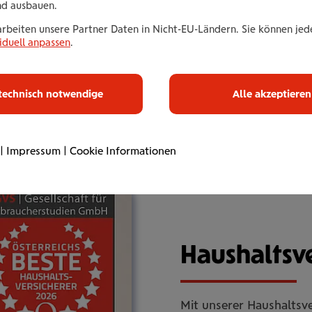
nd ausbauen.
Wolfgang Kro
arbeiten unsere Partner Daten in Nicht-EU-Ländern. Sie können jede
Sales Manager
iduell anpassen
.
Details
technisch notwendige
Alle akzeptieren
Irena Mladeno
Kundenberate
|
Impressum
|
Cookie Informationen
Details
Haus­halts­ve
Mit unserer Haushaltsve