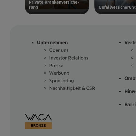
Private Kran­ken­­­ver­si­che­
rung
Unfall­ver­si­che­run
zur privaten
zur
Kranken­
Unfallversicherung
versicherung
Unternehmen
Vert
Über uns
Investor Relations
Presse
Werbung
Ombu
Sponsoring
Nachhaltigkeit & CSR
Hinw
Barr
Barrierefreiheitserklärung