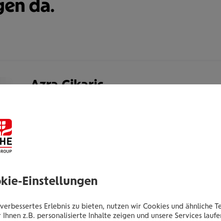
gen da.
Azra Cikaric
Gepr.VersBer.in
Harry-Glück-Platz 2
1100 Wien
Tel.:
+435035051081
okie-Einstellungen
Mobil:
+436646013951081
E-Mail:
a.cikaric@wienerstaedtische.at
verbessertes Erlebnis zu bieten, nutzen wir Cookies und ähnliche T
 Ihnen z.B. personalisierte Inhalte zeigen und unsere Services lauf