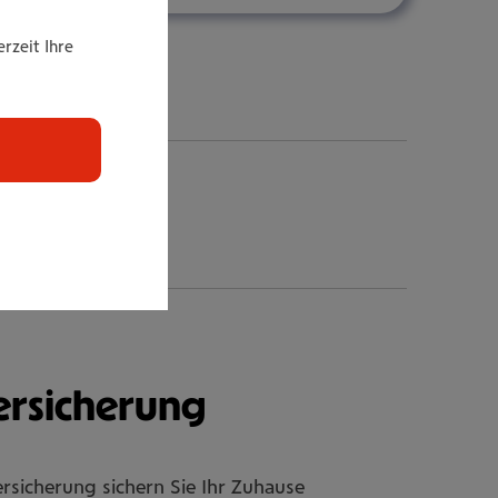
nes
rzeit Ihre
vic, B.A.
rin
r­si­che­rung
rsicherung sichern Sie Ihr Zuhause