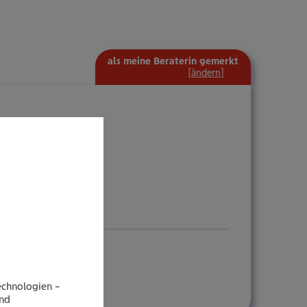
als meine Beraterin gemerkt
mehr
[
ändern
]
Information
ein-/ausblenden
echnologien –
end