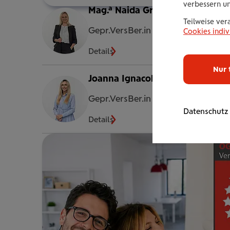
verbessern u
Mag.a Naida Grbo
Teilweise ver
Gepr.VersBer.in
Cookies indiv
Details
Nur 
Joanna Ignacok, MA
Gepr.VersBer.in
Datenschutz
Details