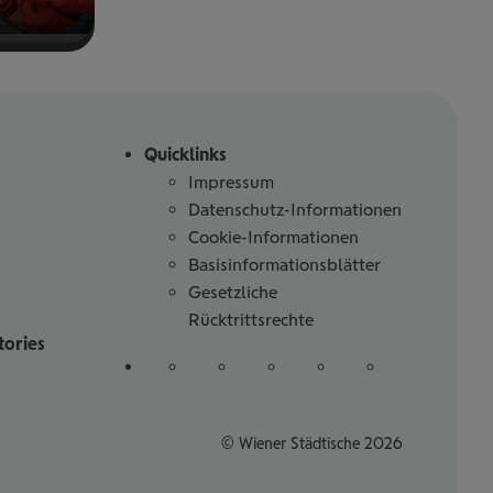
Quicklinks
Impressum
Datenschutz-Informationen
Cookie-Informationen
Basisinformationsblätter
Gesetzliche
Rücktrittsrechte
tories
Folgen
auf
auf
auf
auf
auf
Sie
Linked
Instagram
Facebook
Tiktoc
YouTube
uns
in
© Wiener Städtische 2026