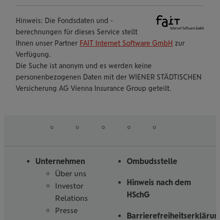
Hinweis: Die Fondsdaten und -
berechnungen für dieses Service stellt
Ihnen unser Partner
FAIT Internet Software GmbH
zur
Verfügung.
Die Suche ist anonym und es werden keine
personenbezogenen Daten mit der WIENER STÄDTISCHEN
Versicherung AG Vienna Insurance Group geteilt.
auf
auf
auf
auf
auf
Folgen
Linked
Instagram
Facebook
Tiktoc
YouTube
Sie
in
uns
Unternehmen
Ombudsstelle
Über uns
Hinweis nach dem
Investor
HSchG
Relations
Presse
Barrierefreiheitserklärun