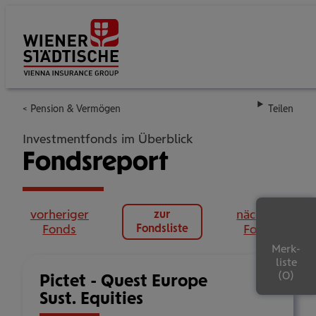
Su
Pension & Vermögen
Teilen
Investmentfonds im Überblick
Fondsreport
vorheriger
nächster
zur
Fonds
Fondsliste
Fonds
Merk-
liste
Pictet - Quest Europe
Sust. Equities