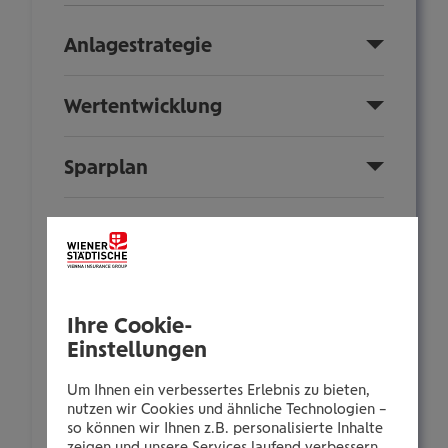
Anlagestrategie
Wertentwicklung
Sparplan
Fondsinformationen
Nachhaltigkeit
Ihre Cookie-
Einstellungen
Anlegerinformationen
Um Ihnen ein verbessertes Erlebnis zu bieten,
Zusammensetzung
nutzen wir Cookies und ähnliche Technologien –
so können wir Ihnen z.B. personalisierte Inhalte
zeigen und unsere Services laufend verbessern