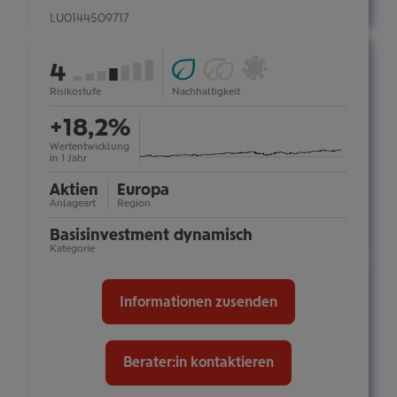
LU0144509717
ESG
Ökologische
Österreichisches
von
4
Fonds
Impact-
Umweltzeichen:
(Art.
Investments
nein
7
Risikostufe
Nachhaltigkeit
mehr
Information
8):
(Art.
ein-/ausblenden
+18,2%
ja
9):
nein
Wertentwicklung
in 1 Jahr
Aktien
Europa
Anlageart
Region
Basis­investment dynamisch
Kategorie
Informationen zusenden
Berater:in kontaktieren