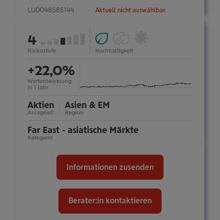
LU0048585144
Aktuell nicht auswählbar.
ESG
Ökologische
Österreichisches
von
4
Fonds
Impact-
Umweltzeichen:
(Art.
Investments
nein
7
Risikostufe
Nachhaltigkeit
mehr
Information
8):
(Art.
ein-/ausblenden
+22,0%
ja
9):
nein
Wertentwicklung
in 1 Jahr
Aktien
Asien & EM
Anlageart
Region
Far East - asiatische Märkte
Kategorie
Informationen zusenden
Berater:in kontaktieren