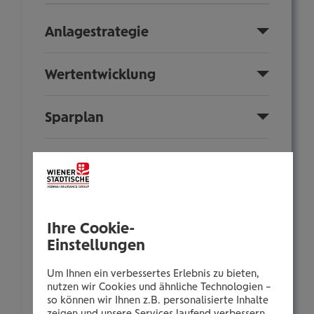
Anlagestrategie
Wertentwicklung
Sparplan
Fondsinformationen
Nachhaltigkeit
Ihre Cookie-
Einstellungen
Anlegerinformationen
Um Ihnen ein verbessertes Erlebnis zu bieten,
Zusammensetzung
nutzen wir Cookies und ähnliche Technologien –
so können wir Ihnen z.B. personalisierte Inhalte
zeigen und unsere Services laufend verbessern