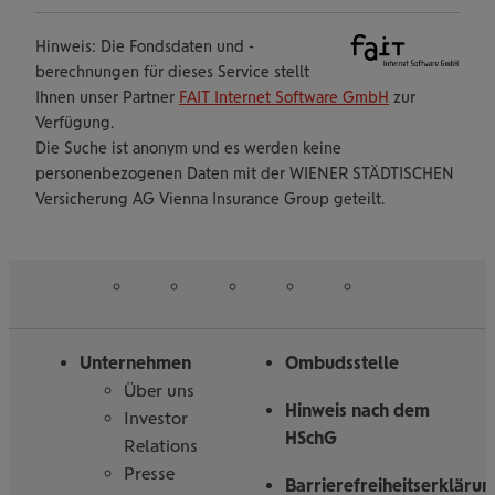
Hinweis: Die Fondsdaten und -
berechnungen für dieses Service stellt
Ihnen unser Partner
FAIT Internet Software GmbH
zur
Verfügung.
Die Suche ist anonym und es werden keine
personenbezogenen Daten mit der WIENER STÄDTISCHEN
Versicherung AG Vienna Insurance Group geteilt.
auf
auf
auf
auf
auf
Folgen
Linked
Instagram
Facebook
Tiktoc
YouTube
Sie
in
uns
Unternehmen
Ombudsstelle
Über uns
Hinweis nach dem
Investor
HSchG
Relations
Presse
Barrierefreiheitserklärun