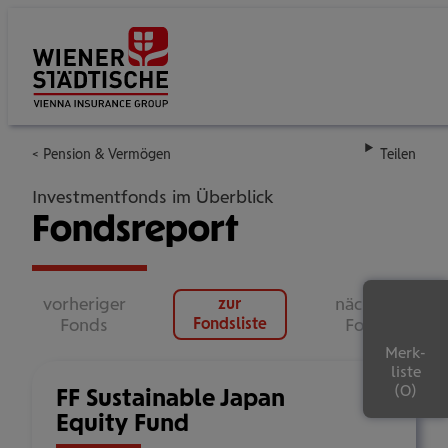
Su
Pension & Vermögen
Teilen
Investmentfonds im Überblick
Fondsreport
vorheriger
nächster
zur
Fonds
Fondsliste
Fonds
Merk-
liste
FF Sustainable Japan
Equity Fund