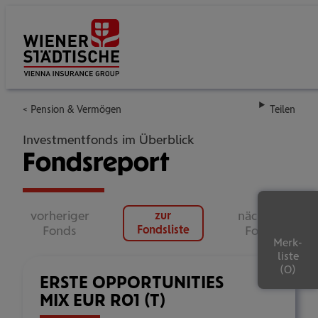
Su
Pension & Vermögen
Teilen
Investmentfonds im Überblick
Fondsreport
vorheriger
nächster
zur
Fonds
Fondsliste
Fonds
Merk-
liste
ERSTE OPPORTUNITIES
MIX EUR R01 (T)