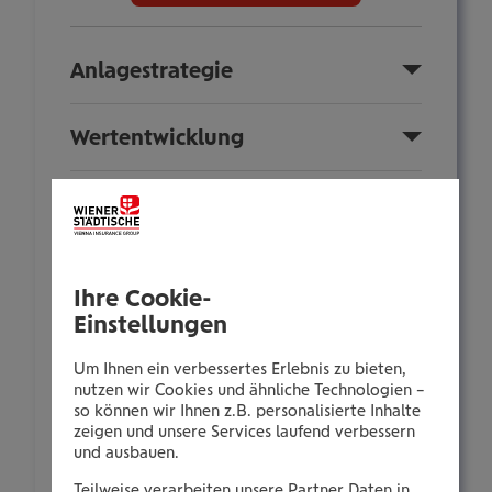
Anlagestrategie
Wertentwicklung
Sparplan
Fondsinformationen
Ihre Cookie-
Einstellungen
Nachhaltigkeit
Um Ihnen ein verbessertes Erlebnis zu bieten,
nutzen wir Cookies und ähnliche Technologien –
Anlegerinformationen
so können wir Ihnen z.B. personalisierte Inhalte
zeigen und unsere Services laufend verbessern
und ausbauen.
Zusammensetzung
Teilweise verarbeiten unsere Partner Daten in