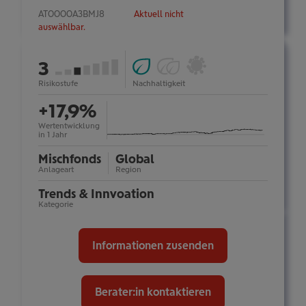
AT0000A3BMJ8
Aktuell nicht
auswählbar.
ESG
Ökologische
Österreichisches
von
3
Fonds
Impact-
Umweltzeichen:
(Art.
Investments
nein
7
Risikostufe
Nachhaltigkeit
mehr
Information
8):
(Art.
ein-/ausblenden
+17,9%
ja
9):
nein
Wertentwicklung
in 1 Jahr
Mischfonds
Global
Anlageart
Region
Trends & Innvoation
Kategorie
Informationen zusenden
Berater:in kontaktieren