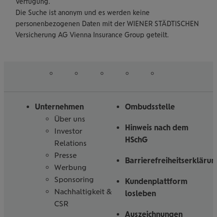
Verfügung.
Die Suche ist anonym und es werden keine
personenbezogenen Daten mit der WIENER STÄDTISCHEN
Versicherung AG Vienna Insurance Group geteilt.
auf
auf
auf
auf
auf
Folgen
Linked
Instagram
Facebook
Tiktoc
YouTube
Sie
in
uns
Unternehmen
Ombudsstelle
Über uns
Hinweis nach dem
Investor
HSchG
Relations
Presse
Barrierefreiheitserklärun
Werbung
Sponsoring
Kundenplattform
Nachhaltigkeit &
losleben
CSR
Auszeichnungen