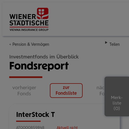
Su
Pension & Vermögen
Teilen
Investmentfonds im Überblick
Fondsreport
vorheriger
nächster
zur
Fonds
Fondsliste
Fonds
Merk-
liste
InterStock T
AT0000859848
Aktuell nicht