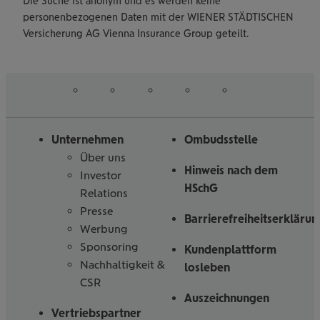
Die Suche ist anonym und es werden keine
personenbezogenen Daten mit der WIENER STÄDTISCHEN
Versicherung AG Vienna Insurance Group geteilt.
auf
auf
auf
auf
auf
Folgen
Linked
Instagram
Facebook
Tiktoc
YouTube
Sie
in
uns
Unternehmen
Ombudsstelle
Über uns
Hinweis nach dem
Investor
HSchG
Relations
Presse
Barrierefreiheitserklärun
Werbung
Sponsoring
Kundenplattform
Nachhaltigkeit &
losleben
CSR
Auszeichnungen
Vertriebspartner