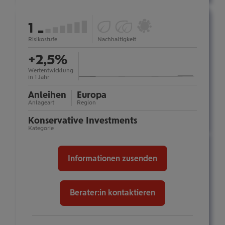
ESG
Ökologische
Österreichisches
von
1
Fonds
Impact-
Umweltzeichen:
(Art.
Investments
nein
7
Risikostufe
Nachhaltigkeit
mehr
Information
8):
(Art.
ein-/ausblenden
+2,5%
nein
9):
nein
Wertentwicklung
in 1 Jahr
Anleihen
Europa
Anlageart
Region
Konservative Investments
Kategorie
Informationen zusenden
Berater:in kontaktieren