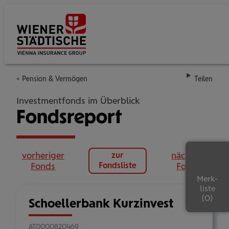
Su
Pension & Vermögen
Teilen
Investmentfonds im Überblick
Fondsreport
vorheriger
nächster
zur
Fonds
Fondsliste
Fonds
Merk-
liste
Schoellerbank Kurzinvest
AT0000820469