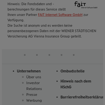
Hinweis: Die Fondsdaten und -
berechnungen für dieses Service stellt
Ihnen unser Partner
FAIT Internet Software GmbH
zur
Verfügung.
Die Suche ist anonym und es werden keine
personenbezogenen Daten mit der WIENER STÄDTISCHEN
Versicherung AG Vienna Insurance Group geteilt.
auf
auf
auf
auf
auf
Folgen
Linked
Instagram
Facebook
Tiktoc
YouTube
Sie
in
uns
Unternehmen
Ombudsstelle
Über uns
Hinweis nach dem
Investor
HSchG
Relations
Presse
Barrierefreiheitserklärun
Werbung