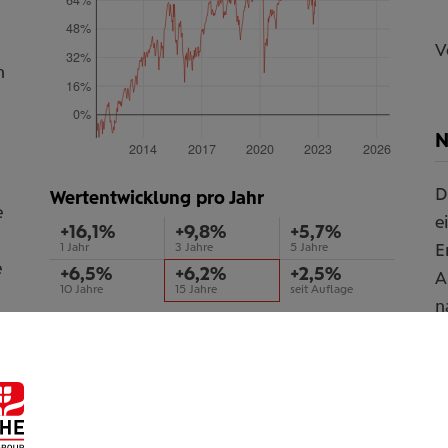
48%
V
32%
n
16%
0%
N
2014
2017
2020
2023
2026
D
Wertentwicklung pro Jahr
e
e
+16,1%
+9,8%
+5,7%
E
1 Jahr
3 Jahre
5 Jahre
e
+6,5%
+6,2%
+2,5%
A
10 Jahre
15 Jahre
seit Auflage
n
d
Die Wertentwicklung in der Vergangenheit lässt
keine Rückschlüsse auf die künftige Entwicklung zu.
A