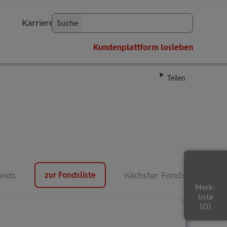
Karriere
Suche
OK
Kundenplattform
losleben
Teilen
onds
nächster Fonds
zur Fondsliste
Merk-
liste