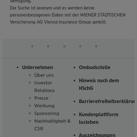
Verfügung.
Die Suche ist anonym und es werden keine
personenbezogenen Daten mit der WIENER STÄDTISCHEN
Versicherung AG Vienna Insurance Group geteilt.
auf
auf
auf
auf
auf
Folgen
Linked
Instagram
Facebook
Tiktoc
YouTube
Sie
in
uns
Unternehmen
Ombudsstelle
Über uns
Hinweis nach dem
Investor
HSchG
Relations
Presse
Barrierefreiheitserklärun
Werbung
Sponsoring
Kundenplattform
Nachhaltigkeit &
losleben
CSR
Auszeichnungen