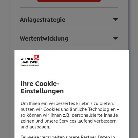
Anlagestrategie
Wertentwicklung
Sparplan
Fondsinformationen
Ihre Cookie-
Einstellungen
Nachhaltigkeit
Um Ihnen ein verbessertes Erlebnis zu bieten,
nutzen wir Cookies und ähnliche Technologien –
Anlegerinformationen
so können wir Ihnen z.B. personalisierte Inhalte
zeigen und unsere Services laufend verbessern
und ausbauen.
Zusammensetzung
Teilweise verarbeiten unsere Partner Daten in