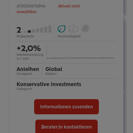
AT0000676846
Aktuell nicht
auswählbar.
ESG
Ökologische
Österreichisches
von
2
Fonds
Impact-
Umweltzeichen:
(Art.
Investments
nein
7
Risikostufe
Nachhaltigkeit
mehr
Information
8):
(Art.
ein-/ausblenden
+2,0%
ja
9):
nein
Wertentwicklung
in 1 Jahr
Anleihen
Global
Anlageart
Region
Konservative Investments
Kategorie
Informationen zusenden
Berater:in kontaktieren