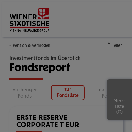
Su
Pension & Vermögen
Teilen
Investmentfonds im Überblick
Fondsreport
vorheriger
nächster
zur
Fonds
Fondsliste
Fonds
Merk-
liste
ERSTE RESERVE
CORPORATE T EUR