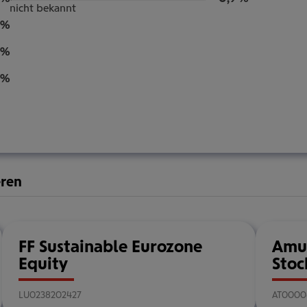
nicht bekannt
 %
 %
 %
eren
FF Sustainable Eurozone
Amun
Equity
Stoc
LU0238202427
AT0000