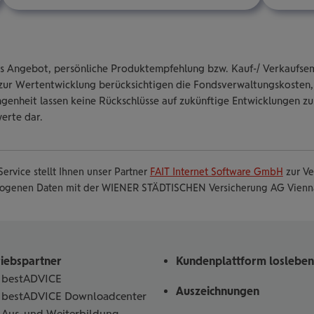
iches Angebot, persönliche Produktempfehlung bzw. Kauf-/ Verkaufsemp
ur Wertentwicklung berücksichtigen die Fondsverwaltungskosten, 
enheit lassen keine Rückschlüsse auf zukünftige Entwicklungen zu
erte dar.
ervice stellt Ihnen unser Partner
FAIT Internet Software GmbH
zur Ve
zogenen Daten mit der WIENER STÄDTISCHEN Versicherung AG Vienna 
riebspartner
Kundenplattform losleben
bestADVICE
Auszeichnungen
bestADVICE Downloadcenter
Aus-und Weiterbildung