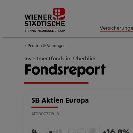
Versicherung
Pension & Vermögen
Investmentfonds im Überblick
Fondsreport
SB Aktien Europa
AT0000721444
ESG
Ökologische
Österreichisches
von
4
+16,8%
Fonds
Impact-
Umweltzeichen: