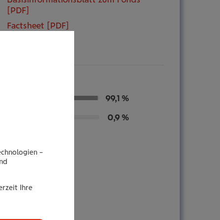
[PDF]
Factsheet [PDF]
n
99,1 %
0,9 %
echnologien –
end
rzeit Ihre