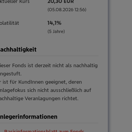
ktueller Kurs
20,30 EUR
(05.08.2026 12:56)
olatilität
14,1%
(5 Jahre)
achhaltigkeit
ieser Fonds ist derzeit nicht als nachhaltig
mehr
ingestuft.
Information
r ist für KundInnen geeignet, deren
ein-/ausblenden
nlagefokus sich nicht ausschließlich auf
achhaltige Veranlagungen richtet.
nlegerinformationen
Basisinformations­blatt zum Fonds