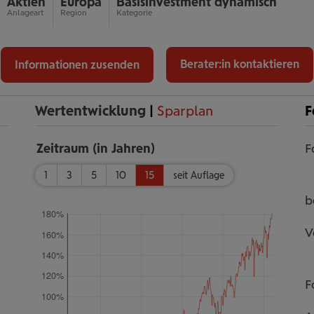
Aktien
Europa
Basis­investment dynamisch
Anlageart
Region
Kategorie
Berater:in kontaktieren
Informationen zusenden
Wertentwicklung
|
Sparplan
F
Zeitraum (in Jahren)
F
1
3
5
10
15
seit Auflage
b
180%
V
160%
140%
120%
F
100%