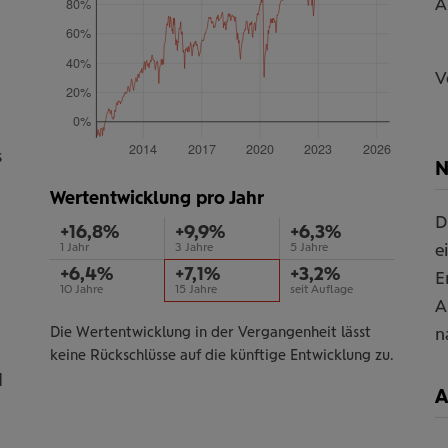
A
80%
60%
40%
V
20%
0%
2014
2017
2020
2023
2026
s
N
Wertentwicklung pro Jahr
D
+16,8%
+9,9%
+6,3%
e
1 Jahr
3 Jahre
5 Jahre
+6,4%
+7,1%
+3,2%
E
10 Jahre
15 Jahre
seit Auflage
A
n
Die Wertentwicklung in der Vergangenheit lässt
keine Rückschlüsse auf die künftige Entwicklung zu.
d
A