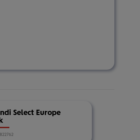
di Select Europe
k
822762