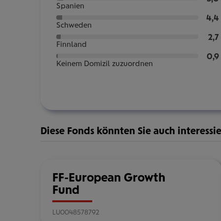
Spanien
4,4
Schweden
2,7
Finnland
0,9
Keinem Domizil zuzuordnen
Diese Fonds könnten Sie auch interessi
FF-European Growth
Fund
LU0048578792