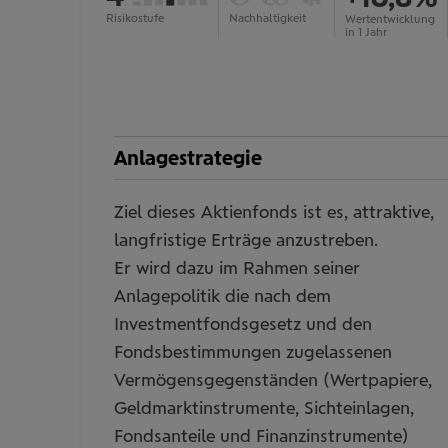
(Art.
Investments
nein
7
Risikostufe
Nachhaltigkeit
mehr
Wertentwicklung
Information
in 1 Jahr
8):
(Art.
ein-/ausblenden
nein
9):
nein
Anlagestrategie
Ziel dieses Aktienfonds ist es, attraktive,
langfristige Erträge anzustreben.
Er wird dazu im Rahmen seiner
Anlagepolitik die nach dem
Investmentfondsgesetz und den
Fondsbestimmungen zugelassenen
Vermögensgegenständen (Wertpapiere,
Geldmarktinstrumente, Sichteinlagen,
Fondsanteile und Finanzinstrumente)