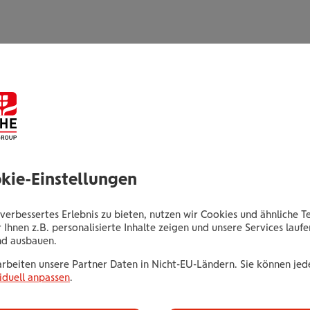
Branchen
Regione
 %
32,9 %
Konsumgüter, nicht-zyklisch
Europa
 %
24,5 %
Finanzen
Sonstige
okie-Einstellungen
 %
12,8 %
Technologie
verbessertes Erlebnis zu bieten, nutzen wir Cookies und ähnliche T
 %
10,4 %
 Ihnen z.B. personalisierte Inhalte zeigen und unsere Services lauf
Energie & Versorgung
nd ausbauen.
 %
19,5 %
Sonstige
arbeiten unsere Partner Daten in Nicht-EU-Ländern. Sie können jede
 %
iduell anpassen
.
 %