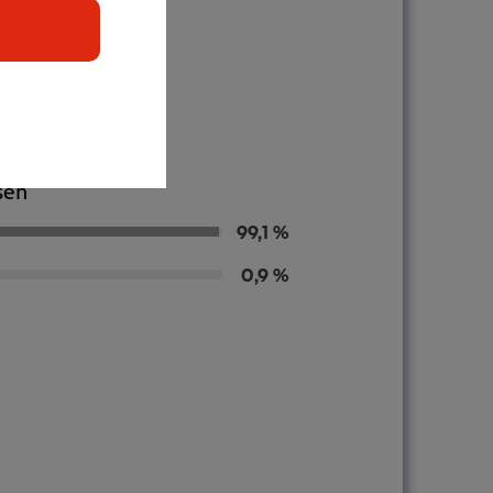
sen
99,1 %
0,9 %