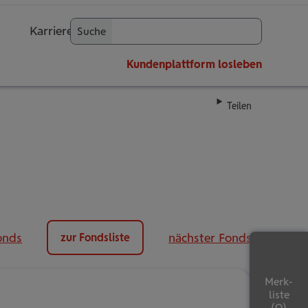
Karriere
Suche
OK
Kundenplattform
losleben
Teilen
onds
nächster Fonds
zur Fondsliste
Merk-
liste