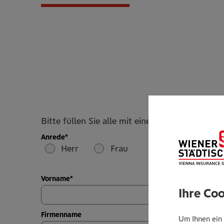
Drohnenversicherung
Bitte füllen Sie alle mit einem * markierten Pf
Anrede
*
Herr
Frau
Vorname
*
Ihre Co
Firmenname
Um Ihnen ein 