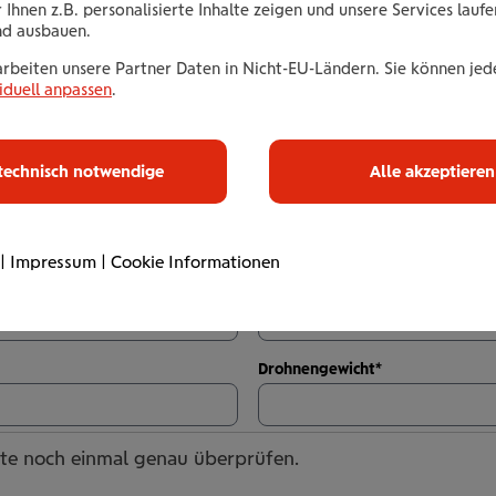
 Ihnen z.B. personalisierte Inhalte zeigen und unsere Services lauf
nd ausbauen.
PLZ
*
arbeiten unsere Partner Daten in Nicht-EU-Ländern. Sie können jede
iduell anpassen
.
Telefon
*
technisch notwendige
Alle akzeptieren
|
Impressum
|
Cookie Informationen
Modellbezeichnung
*
Drohnengewicht
*
ite noch einmal genau überprüfen.