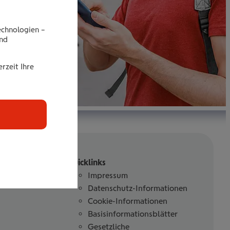
echnologien –
end
rzeit Ihre
Quicklinks
Impressum
Datenschutz-Informationen
Cookie-Informationen
Basisinformationsblätter
Gesetzliche