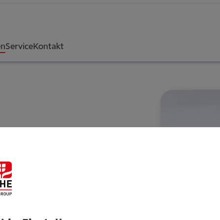
en
Service
Kontakt
i­che­rung