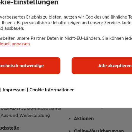
okie-Einstellungen
Ihre Mobilität richtige
enige Fragen in der
verbessertes Erlebnis zu bieten, nutzen wir Cookies und ähnliche T
Empfehlung für Sie.
 Ihnen z.B. personalisierte Inhalte zeigen und unsere Services lauf
nd ausbauen.
arbeiten unsere Partner Daten in Nicht-EU-Ländern. Sie können jede
iduell anpassen
.
technisch notwendige
Alle akzeptieren
|
Impressum
|
Cookie Informationen
riebspartner
Kundenplattform losleben
bestADVICE
Auszeichnungen
bestADVICE Downloadcenter
Aus-und Weiterbildung
Aktionen
dsstelle
Online-Versicherungen