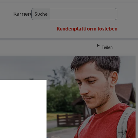
Karriere
Suche
OK
Kundenplattform
losleben
Teilen