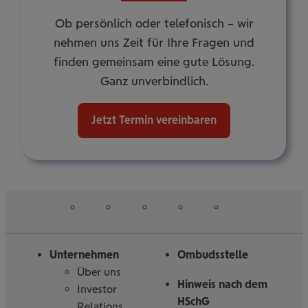
Ob persönlich oder telefonisch – wir
nehmen uns Zeit für Ihre Fragen und
finden gemeinsam eine gute Lösung.
Ganz unverbindlich.
Jetzt Termin vereinbaren
auf
auf
auf
auf
auf
Folgen
Linked
Instagram
Facebook
Tiktoc
YouTube
Sie
in
uns
Unternehmen
Ombudsstelle
Über uns
Hinweis nach dem
Investor
HSchG
Relations