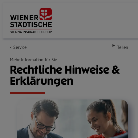
Su
Service
Teilen
Mehr Information für Sie
Recht­li­che Hin­weise &
Erklä­run­gen