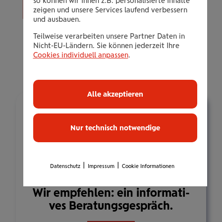
so können wir Ihnen z.B. personalisierte Inhalte
zu den Datenschutz-Informationen
zeigen und unsere Services laufend verbessern
und ausbauen.
Teilweise verarbeiten unsere Partner Daten in
Nicht-EU-Ländern. Sie können jederzeit Ihre
Cookies individuell anpassen
.
Alle akzeptieren
Nur technisch notwendige
|
|
Datenschutz
Impressum
Cookie Informationen
Wir emp­feh­len: ein infor­ma­ti­
ves Bera­tungs­ge­spräch.