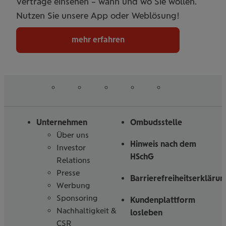
Verträge einsehen – wann und wo Sie wollen.
Nutzen Sie unsere App oder Weblösung!
mehr erfahren
auf
auf
auf
auf
auf
Folgen
Linked
Instagram
Facebook
Tiktoc
YouTube
Sie
in
uns
Unternehmen
Ombudsstelle
Über uns
Hinweis nach dem
Investor
HSchG
Relations
Presse
Barrierefreiheitserklärun
Werbung
Sponsoring
Kundenplattform
Nachhaltigkeit &
losleben
CSR