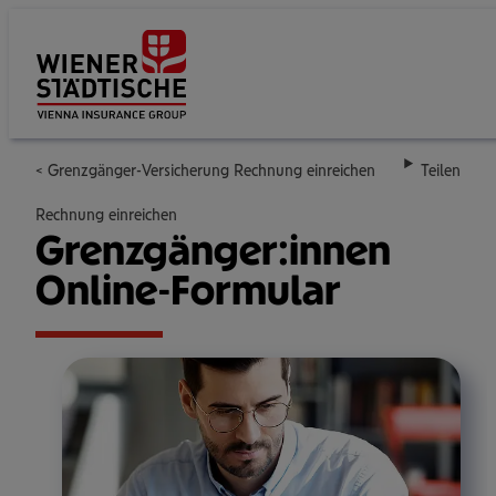
Su
Grenzgänger-Versicherung Rechnung einreichen
Teilen
Rechnung einreichen
Grenz­gän­ger:innen
Online-For­mu­lar