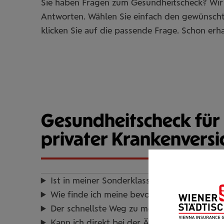
Sie haben Fragen zum Gesundheitscheck? Wir
Antworten. Wählen Sie einfach den gewünsch
klicken Sie auf die passende Frage. Schon erha
Gesundheitscheck für
privater Krankenvers
Ist in meiner Son­der­klas­se­ver­si­che­rung ei
Wie finde ich meine bevor­zugte Gesund­heits­
Der schnellste Weg zu meinem Gesund­heits
Kann ich direkt bei der Ärztin:beim Arzt mein