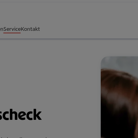
en
Service
Kontakt
­check