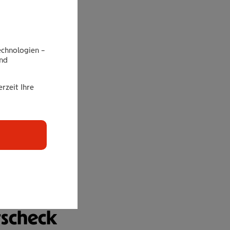
echnologien –
end
rzeit Ihre
s­check