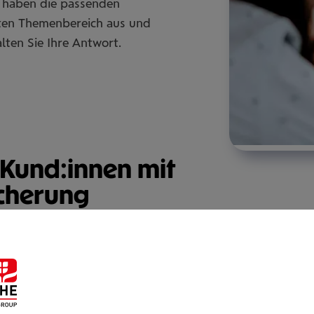
 haben die passenden
ten Themenbereich aus und
lten Sie Ihre Antwort.
 Kund:innen mit
icherung
n Gesund­heits-Check inklu­diert?
ein­rich­tung?
-Check Gut­schein!
er Wahl die Vor­sor­ge­un­ter­su­chung durch­füh­ren lasse