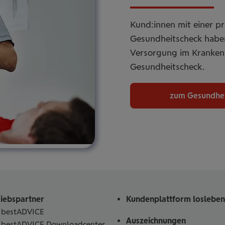
Kund:innen mit einer p
Gesundheitscheck haben
Versorgung im Krankenh
Gesundheitscheck.
zum Gesundhei
riebspartner
Kundenplattform losleben
bestADVICE
Auszeichnungen
bestADVICE Downloadcenter