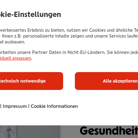
okie-Einstellungen
 Gut­schein zuge­schickt?
verbessertes Erlebnis zu bieten, nutzen wir Cookies und ähnliche T
s-Check in Anspruch nehmen?
 Ihnen z.B. personalisierte Inhalte zeigen und unsere Services lauf
 in Anspruch nehmen?
nd ausbauen.
spa­ren?
arbeiten unsere Partner Daten in Nicht-EU-Ländern. Sie können jede
iduell anpassen
.
t­schein über­tra­gen?
en für den Gesund­heits-Check?
ck Gut­schein?
technisch notwendige
Alle akzeptieren
ts­check?
vice. An wen kann ich mich wenden?
|
Impressum
|
Cookie Informationen
Gesund­heit