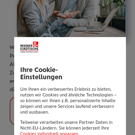
Wählen Sie aus zwei Vorsorgemöglichkeiten:
Pensionsvorsorge oder Er- und
Ablebensversicherung. Die
Ihre Cookie-
Zukunftssicherungsmaßnahmen nach § 3
Einstellungen
eröffnen Ihnen als Mitarbeiter:in der ÖGK Tirol
die Möglichkeit lohnsteuerfrei vorzusorgen.
Um Ihnen ein verbessertes Erlebnis zu bieten,
nutzen wir Cookies und ähnliche Technologien –
so können wir Ihnen z.B. personalisierte Inhalte
Sie besitzen nicht die nötigen
zeigen und unsere Services laufend verbessern
und ausbauen.
Zugriffsrechte für diese Seite.
Teilweise verarbeiten unsere Partner Daten in
Nicht-EU-Ländern. Sie können jederzeit Ihre
Cookies individuell anpassen
.