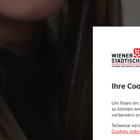
Ihre Co
Um Ihnen ein 
so können wir
verbessern u
Teilweise ver
Cookies indiv