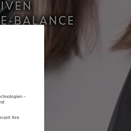
I­VEN
FE-BALANCE
echnologien –
end
rzeit Ihre