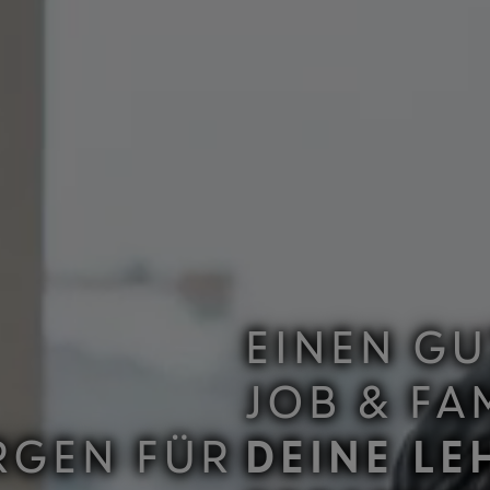
EINEN GU
JOB & FA
DEINE LE