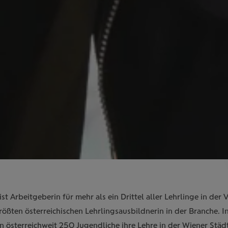
st Arbeitgeberin für mehr als ein Drittel aller Lehrlinge in der
rößten österreichischen Lehrlingsausbildnerin in der Branche. 
en österreichweit 250 Jugendliche ihre Lehre in der Wiener Städt