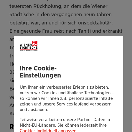
teuersten Rückholung, an dem die Wiener
Städtische in den vergangenen neun Jahren
beteiligt war, an und für sich unspektakulär:
Eine gesunde Frau reist nach Tahiti und erkrankt
an einer viralen Lungenentzündung. Nach
17 Tagen in stationärer Behandlung war sie
transportfähig und trat im Ambulanzjet die
Heimreise an. Zu den horrenden Kosten von
Ihre Cookie-
285.000 Euro für den Heimtransport reihte
Einstellungen
sich auch die Rechnung für die stationäre
Um Ihnen ein verbessertes Erlebnis zu bieten,
Behandlung am Urlaubsort. Zum Glück
nutzen wir Cookies und ähnliche Technologien –
verfügte sie über eine umfassende
so können wir Ihnen z.B. personalisierte Inhalte
zeigen und unsere Services laufend verbessern
Auslandsreise-Krankenversicherung, sodass die
und ausbauen.
Kosten zur Gänze gedeckt waren.
Teilweise verarbeiten unsere Partner Daten in
Nicht-EU-Ländern. Sie können jederzeit Ihre
Rückholung aus dem Urlaub: Die
Cookies individuell anpassen
.