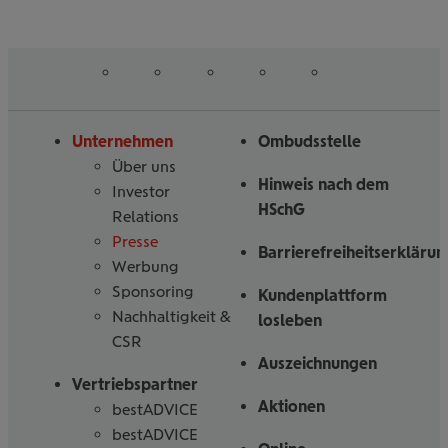
auf
auf
auf
auf
auf
Folgen
Linked
Instagram
Facebook
Tiktoc
YouTube
Sie
in
uns
Unternehmen
Ombudsstelle
Über uns
Hinweis nach dem
Investor
HSchG
Relations
Presse
Barrierefreiheitserklärun
Werbung
Sponsoring
Kundenplattform
Nachhaltigkeit &
losleben
CSR
Auszeichnungen
Vertriebspartner
Aktionen
bestADVICE
bestADVICE