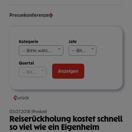
Pressekonferenzen
Meldungen
Kategorie
Jahr
filtern
-- Bitte wählen Sie aus --
-- Bitte wählen Sie aus --
Quartal
Anzeigen
-- Bitte wählen Sie aus --
Zurück
03.07.2018
Produkt
Reiserückholung kostet schnell
so viel wie ein Eigenheim