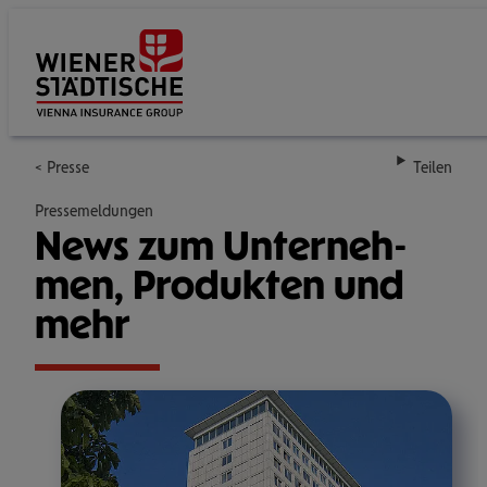
Su
Presse
Teilen
Pressemeldungen
News zum Unter­neh­
men, Pro­duk­ten und
mehr