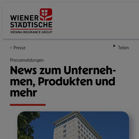
Su
Presse
Teilen
Pressemeldungen
News zum Unter­neh­
men, Pro­duk­ten und
mehr