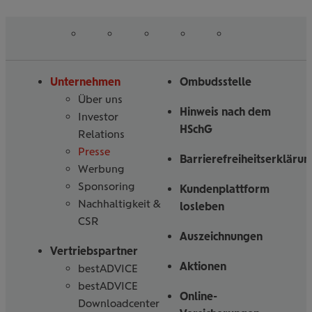
auf
auf
auf
auf
auf
Folgen
Linked
Instagram
Facebook
Tiktoc
YouTube
Sie
in
uns
Unternehmen
Ombudsstelle
Über uns
Hinweis nach dem
Investor
HSchG
Relations
Presse
Barrierefreiheitserklärun
Werbung
Sponsoring
Kundenplattform
Nachhaltigkeit &
losleben
CSR
Auszeichnungen
Vertriebspartner
Aktionen
bestADVICE
bestADVICE
Online-
Downloadcenter