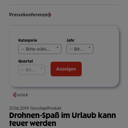
Pressekonferenzen
Meldungen
Kategorie
Jahr
filtern
-- Bitte wählen Sie aus --
-- Bitte wählen Sie aus --
Quartal
Anzeigen
-- Bitte wählen Sie aus --
Zurück
21.06.2019
Sonstige
Produkt
Drohnen-Spaß im Urlaub kann
teuer werden