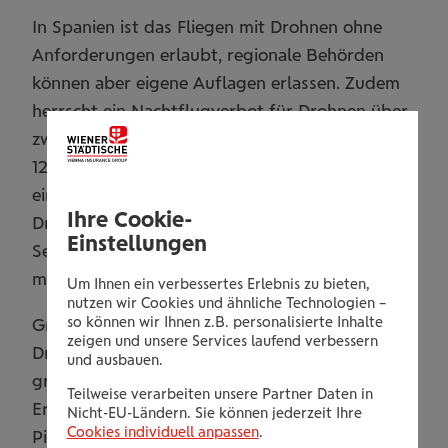
In Spanien ist das Fliegen mit Drohnen ohne
Anforderungen erlaubt, regionale Behörden
können aber eigene Auflagen erlassen. Zudem
herrscht ein Nachtflugverbot für Drohnen über
zwei Kilogramm und es ist eine Flughöhe von
121,9 Meter einzuhalten. In jedem Fall gibt es
eine Kennzeichnungspflicht, d.h. dass an der
Ihre Cookie-
Drohne eine Plakette mit Namen, Adresse,
Einstellungen
Seriennummer und Drohnentyp montiert sein
muss.
Um Ihnen ein verbessertes Erlebnis zu bieten,
nutzen wir Cookies und ähnliche Technologien –
so können wir Ihnen z.B. personalisierte Inhalte
Griechenland hat 2017 verbindliche Regeln für
zeigen und unsere Services laufend verbessern
Drohnen-Piloten eingeführt. Drohnen-Flüge sind
und ausbauen.
grundsätzlich erlaubt, allerdings ist vorab eine
Teilweise verarbeiten unsere Partner Daten in
Erlaubnis einzuholen, wenn die Distanz zwischen
Nicht-EU-Ländern. Sie können jederzeit Ihre
Cookies individuell anpassen
.
Piloten und Drohne mehr als 50 Meter ist.