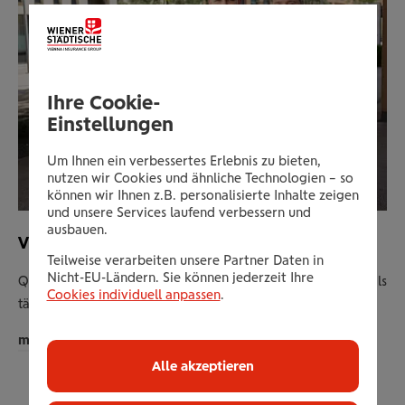
Ihre Cookie-
Einstellungen
Um Ihnen ein verbessertes Erlebnis zu bieten,
nutzen wir Cookies und ähnliche Technologien – so
können wir Ihnen z.B. personalisierte Inhalte zeigen
und unsere Services laufend verbessern und
ausbauen.
VER­TRIEB
Teilweise verarbeiten unsere Partner Daten in
Nicht-EU-Ländern. Sie können jederzeit Ihre
Quereinsteigen & aufsteigen: freie Zeiteinteilung, Provision als
I
Cookies individuell anpassen
.
tägliche Motivation, stetige Aus- und Weiterbildung.
v
A
mehr erfahren
m
Alle akzeptieren