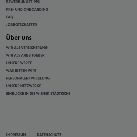
BEWER­BUNGS­TIPPS
PRE- UND ONBOAR­DING
FAQ
JOB­BOT­SCHAF­TER
Über uns
WIR ALS VER­SI­CHE­RUNG
WIR ALS ARBEIT­GE­BER
UNSERE WERTE
WAS BIETEN WIR?
PER­SO­NAL­ENT­WICK­LUNG
UNSERE NETZ­WERKE
EIN­BLI­CKE IN DIE WIENER STÄD­TI­SCHE
IMPRESSUM
DATENSCHUTZ