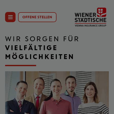
Vielfältige
Zum
Möglichkeiten
Seiteninhalt
einblenden
OFFENE STELLEN
Menü
(
Accesskey
0)
WIR SORGEN FÜR
VIELFÄLTIGE
MÖGLICHKEITEN