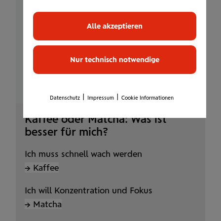
Weitere Informationen finden Sie auf
Alle akzeptieren
unserer
Website
.
Alternativ können Sie
alle
Cookie-Einstellungen
bearbeiten.
Nur technisch notwendige
Zustimmung erteilen
|
|
Datenschutz
Impressum
Cookie Informationen
Kaffee oder Matcha: Was ist
besser für mich?
Ich muss schnell wach werden
→ Kaffee
Ich will Konzentration und Fokus
→ Matcha