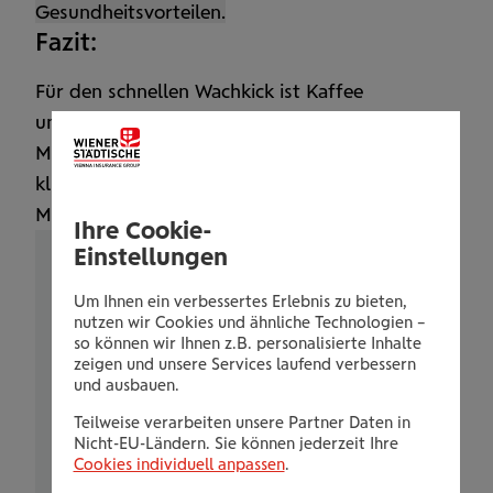
Gesund­heitsvorteilen.
Fazit:
Für den schnellen Wach­kick ist Kaffee
unschlagbar. Länger anhaltende Energie liefert
Matcha. Gesund­heit­lich ist Kaffee durch
klinische Daten besser belegt, während bei
Matcha noch mehr Forschung nötig ist.
Ihre Cookie-
Einstellungen
Folgender Inhalt wird aufgrund Ihrer
Um Ihnen ein verbessertes Erlebnis zu bieten,
Cookie-Einstellungen nicht angezeigt:
""
nutzen wir Cookies und ähnliche Technologien –
auf der Plattform Riddle.com
so können wir Ihnen z.B. personalisierte Inhalte
zeigen und unsere Services laufend verbessern
und ausbauen.
Um den vollen Funktionsumfang
unserer Website nutzen zu können,
Teilweise verarbeiten unsere Partner Daten in
Nicht-EU-Ländern. Sie können jederzeit Ihre
akzeptieren Sie bitte die "Weitere
Cookies individuell anpassen
.
Dienste"-Cookies.