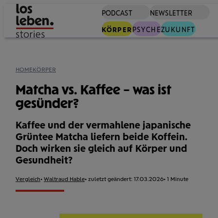
PODCAST
NEWSLETTER
S
KÖRPER
PSYCHE
ZUKUNFT
HOME
KÖRPER
Matcha vs. Kaffee – was ist
gesünder?
Kaffee und der vermahlene japanische
Grüntee Matcha liefern beide Koffein.
Doch wirken sie gleich auf Körper und
Gesundheit?
Format:
Vergleich
Autor:
Waltraud Hable
zuletzt geändert:
17.03.2026
Lesezeit:
1 Minute