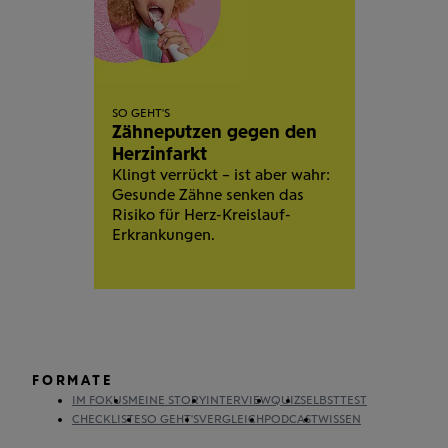
SO GEHT'S
Zähneputzen gegen den
Herzinfarkt
Klingt verrückt – ist aber wahr:
Gesunde Zähne senken das
Risiko für Herz-Kreislauf-
Erkrankungen.
FORMATE
IM FOKUS
MEINE STORY
INTERVIEW
QUIZ
SELBSTTEST
CHECKLISTE
SO GEHT'S
VERGLEICH
PODCAST
WISSEN