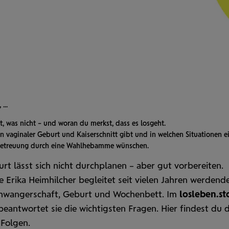
...
t, was nicht – und woran du merkst, dass es losgeht.
 vaginaler Geburt und Kaiser­schnitt gibt und in welchen Situationen e
1-Betreuung durch eine Wahl­hebamme wünschen.
rt lässt sich nicht durchplanen – aber gut vorbereiten.
Erika Heimhilcher begleitet seit vielen Jahren werdende
hwanger­schaft, Geburt und Wochen­bett. Im
losleben.st
eantwortet sie die wichtigsten Fragen. Hier findest du 
 Folgen.