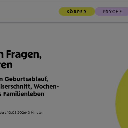
KÖRPER
PSYCHE
n Fragen,
ten
n Geburts­ablauf,
iser­schnitt, Wochen­
s Familien­leben
dert:
10.03.2026
Lesezeit:
3 Minuten