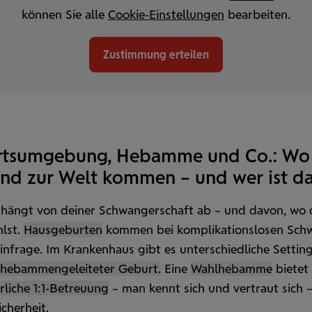
können Sie alle
Cookie-Einstellungen
bearbeiten.
Zustimmung erteilen
ts­umgebung, Hebamme und Co.: Wo 
ind zur Welt kommen – und wer ist d
 hängt von deiner Schwanger­schaft ab – und davon, wo 
hlst.
Haus­geburten
kommen bei kompli­kations­losen Sch
infrage. Im Kranken­haus gibt es unter­schiedliche Setting
hebammen­geleiteter Geburt.
Eine
Wahl­hebamme
bietet
rliche 1:1-Betreuung
– man kennt sich und vertraut sich 
icherheit.