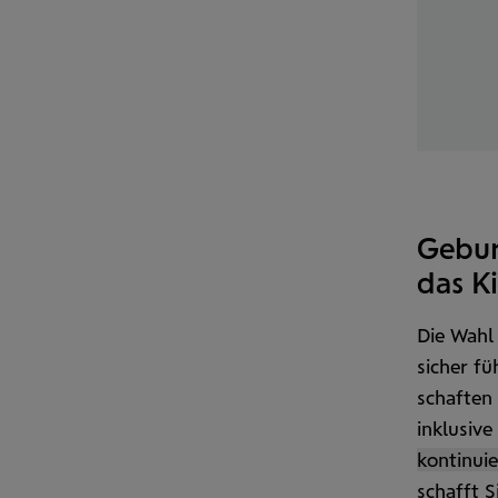
Gebur
das K
Die Wahl
sicher fü
schaften 
inklusive
kontinuie
schafft S