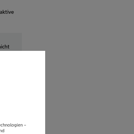
aktive
icht
der
zu
s.
nativ
echnologien –
end