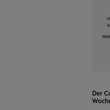
U
k
Weit
Der C
Woche