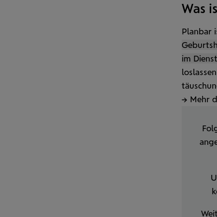
Was i
Planbar 
Geburts­
im Diens
loslassen
täuschung
→ Mehr da
Fol
ange
U
k
Weit