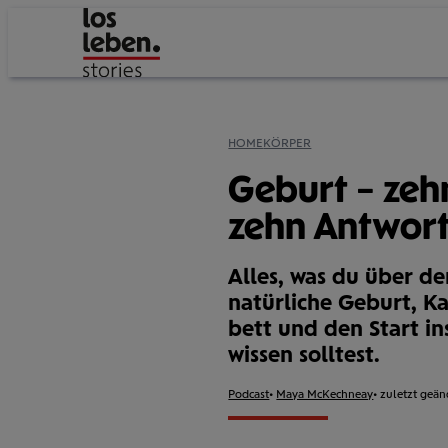
HOME
KÖRPER
Geburt – zeh
zehn Antwor
Alles, was du über de
natürliche Geburt, Ka
bett und den Start in
wissen solltest.
Format:
Podcast
Autor:
Maya McKechneay
zuletzt geän