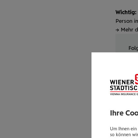
Wichtig:
Person i
→ Mehr d
Fol
ang
U
k
Weit
Ihre Co
Um Ihnen ein 
so können wir