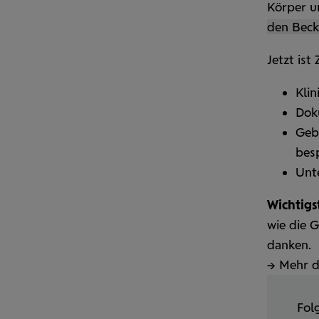
Körper u
den Beck
Jetzt ist 
Klin
Dok
Gebu
bes
Unte
Wichtig
wie die G
danken.
→ Mehr d
Fol