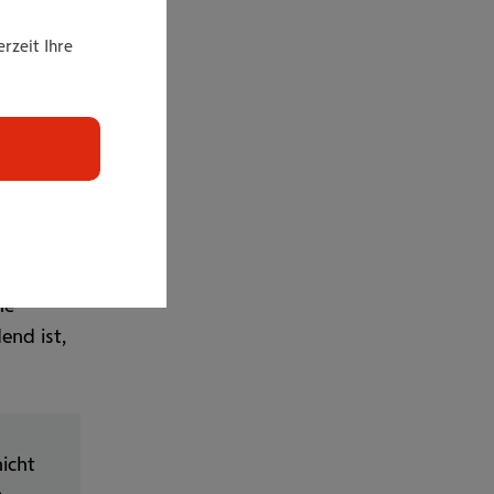
rzeit Ihre
ötig. Ein
eplant,
tte sind
he
end ist,
icht