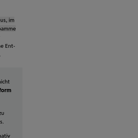
us, im
bamme
t
he Ent­
.
icht
tform
zu
s.
nativ