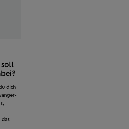
soll
abei?
du dich
wanger­
s,
– das