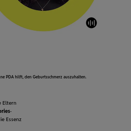
ine PDA hilft, den Geburts­schmerz auszuhalten.
 Eltern
ories
-
die Essenz