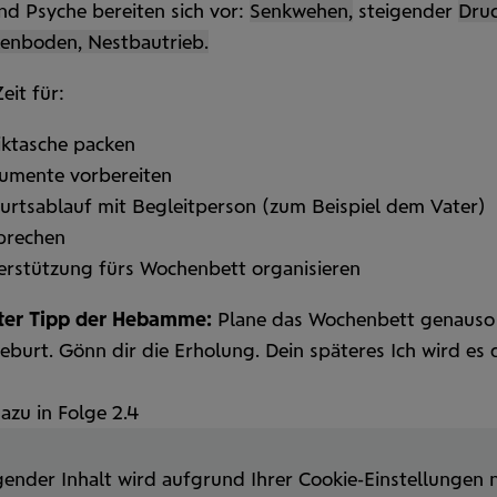
nd Psyche bereiten sich vor:
Senk­wehen,
steigender
Druc
en­boden, Nestbautrieb.
Zeit für:
iktasche packen
umente vorbereiten
rts­ablauf mit Begleit­person (zum Beispiel dem Vater)
prechen
r­stützung fürs Wochen­bett organisieren
ster Tipp der Hebamme:
Plane das Wochen­bett genauso
eburt. Gönn dir die Erholung. Dein späteres Ich wird es 
azu in Folge 2.4
gender Inhalt wird aufgrund Ihrer Cookie-Einstellungen n