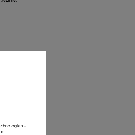
n Groß­
te mit
r du
echnologien –
ater
end