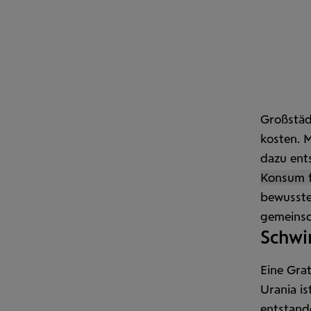
Großstädt
kosten. M
dazu ents
Konsum f
bewusste
gemein­sc
Schwi
Eine Grat
Urania i
entstand