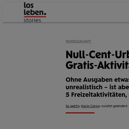
HOME
ZUKUNFT
Null-Cent-Ur
Gratis-Aktivi
Ohne Ausgaben etwas
unrealistisch – ist ab
5 Freizeitaktivitäten,
Format:
So geht's
Autor:
Karin Cerny
zuletzt geändert: