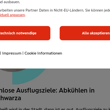
Grazer
Stadtpark
gibt. Der
261 Running Club
richtet sich
nd ausbauen.
en und Frauen.
arbeiten unsere Partner Daten in Nicht-EU-Ländern. Sie können jede
Ob Outdoor-Fitness in Lin
iduell anpassen
.
kostenlose Laufgruppen i
Prater – Bewegung gibt e
Nulltarif.
technisch notwendige
Alle akzeptieren
© Shutterstock/Egger & Lerch
|
Impressum
|
Cookie Informationen
nlose Ausflugsziele: Abkühlen in
chwarza
eiß wird in der Stadt, dann ist es gut, Ausflugs­ziele zu