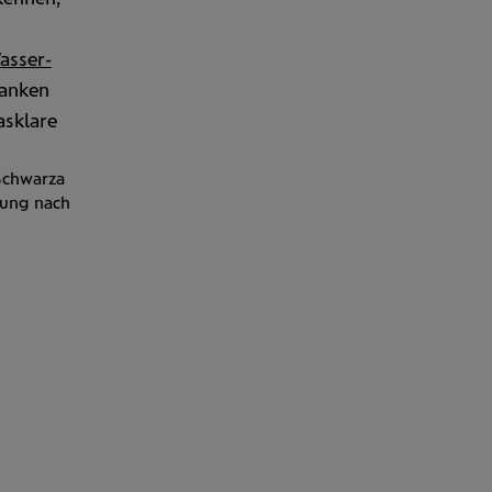
asser­
ranken
asklare
Schwarza
lung nach