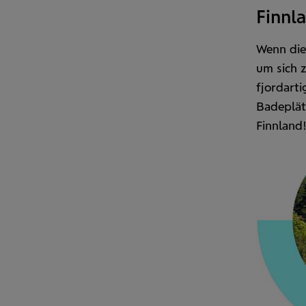
Finnla
Wenn die 
um sich 
fjordarti
Bade­plät
Finnland