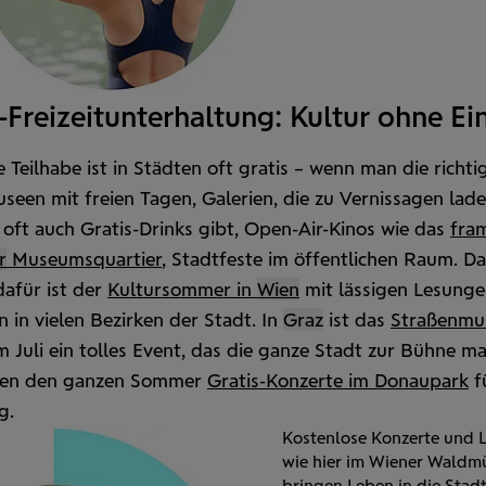
-Freizeitunterhaltung: Kultur ohne Ein
e Teilhabe ist in Städten oft gratis – wenn man die richt
seen mit freien Tagen, Galerien, die zu Vernissagen lade
 oft auch Gratis-Drinks gibt, Open-Air-Kinos wie das
fra
r
Museums­quartier
, Stadt­feste im öffent­lichen Raum. D
dafür ist der
Kultur­sommer in
Wien
mit lässigen Lesung
 in vielen Bezirken der Stadt. In
Graz
ist das
Straßen­mu
m Juli ein tolles Event, das die ganze Stadt zur Bühne ma
en den ganzen Sommer
Gratis-Konzerte im Donau­park
f
g.
Kostenlose Konzerte und 
wie hier im Wiener Waldmü
bringen Leben in die Stadt