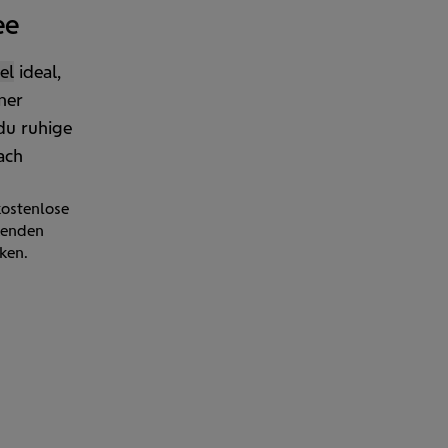
ee
el
ideal,
ner
 du ruhige
ach
ostenlose
kenden
ken.