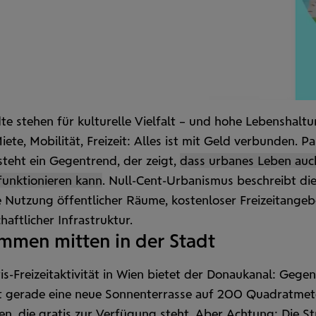
e stehen für kulturelle Vielfalt – und hohe Lebens­haltu
iete, Mobilität, Freizeit: Alles ist mit Geld verbunden. Pa
teht ein Gegen­trend, der zeigt,
dass urbanes Leben auc
unktio­nieren kann
. Null-Cent-Urban­ismus beschreibt di
 Nutzung öffentlicher Räume, kosten­loser Freizeit­ange
haftlicher Infra­struktur.
mmen mitten in der Stadt
is-Freizeitaktivität in Wien bietet der Donaukanal: Gege
st gerade eine neue Sonnenterrasse auf 200 Quadrat­met
en, die gratis zur Verfügung steht. Aber Achtung: Die 