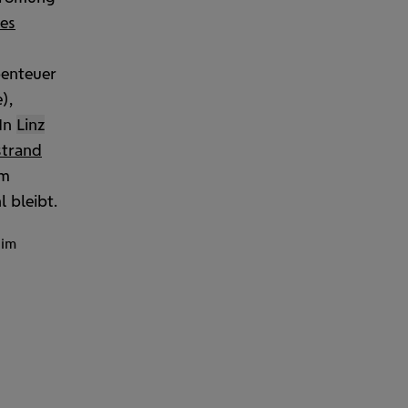
es
enteuer
),
 In
Linz
strand
um
l bleibt.
 im