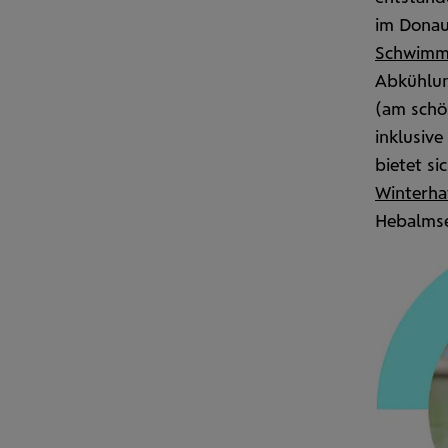
im Donau­
Schwimm­
Abkühlun
(am schön
inklusive
bietet si
Winter­h
Hebalm­s