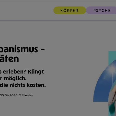
KÖRPER
PSYCHE
banismus –
täten
 erleben? Klingt
er möglich.
 die nichts kosten.
03.06.2026
Lesezeit:
2 Minuten