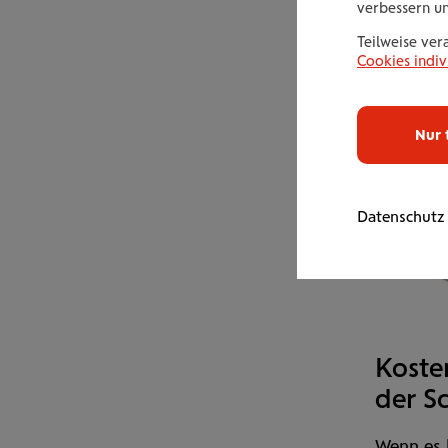
oder im
verbessern u
an Mädch
Teilweise ver
Cookies indiv
Nur 
Datenschutz
Koste
der S
Wenn es h