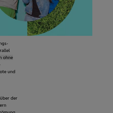
Animation
starten/stop
ngs­
rallel
h ohne
e
bote und
nüber der
ern
Strömung