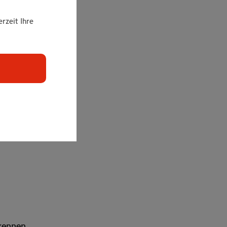
 speziell
rzeit Ihre
z oder
m Wiener
s zum
 kennen,