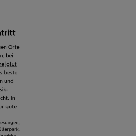
tritt
igen Orte
n, bei
me[o]ut
as beste
en und
sik­
cht. In
ür gute
Lesungen,
llerpark,
bezirke.