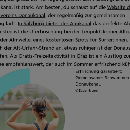
kanal ist stark. Am besten, du schaust auf die
Website d
vereins Donau­kanal
, der regel­mäßig zur gemein­samen
g lädt.
In
Salzburg
bietet der Alm­kanal
das perfekte Ab
sten ist die Ufer­böschung bei der Leopolds­kroner Allee
 der Alm­welle, eines kosten­losen Spots für Surfer:innen.
ch der
Alt-Urfahr-Strand
an, etwas ruhiger ist der
Donau­
afen
. Als Gratis-Freizeitaktivität in
Graz
ist ein Ausflug z
ee empfeh­lens­wert, der auch im Sommer erfrischend küh
Erfrischung garantiert:
Gemeinsames Schwimmen
Donaukanal.
© Egger & Lerch