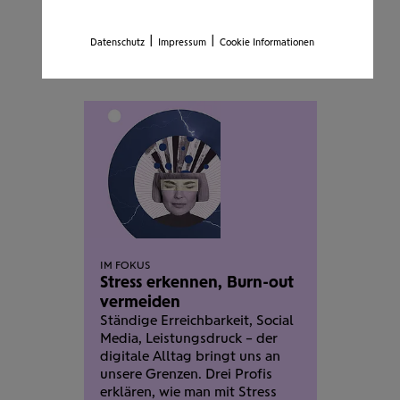
Test findest du heraus, wo du
stehst.
|
|
Datenschutz
Impressum
Cookie Informationen
IM FOKUS
Stress erkennen, Burn-out
vermeiden
Ständige Erreichbar­keit, Social
Media, Leistungs­druck – der
digitale Alltag bringt uns an
unsere Grenzen. Drei Profis
erklären, wie man mit Stress