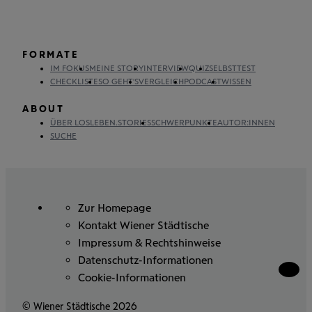
FORMATE
IM FOKUS
MEINE STORY
INTERVIEW
QUIZ
SELBSTTEST
CHECKLISTE
SO GEHT'S
VERGLEICH
PODCAST
WISSEN
ABOUT
ÜBER LOSLEBEN.STORIES
SCHWERPUNKTE
AUTOR:INNEN
SUCHE
Zur Homepage
Kontakt Wiener Städtische
Impressum & Rechtshinweise
Datenschutz-Informationen
Cookie-Informationen
Zum
Seitena
© Wiener Städtische 2026