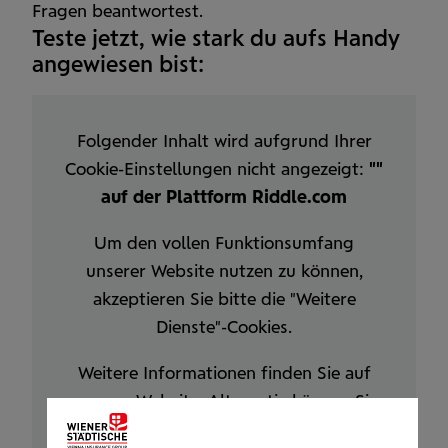
Fragen beantwortest.
Teste jetzt, wie stark du aufs Handy
ange­wiesen bist:
Folgender Inhalt wird aufgrund Ihrer
Cookie-Einstellungen nicht angezeigt:
""
auf der Plattform Riddle.com
Um den vollen Funktionsumfang
unserer Website nutzen zu können,
akzeptieren Sie bitte die "Weitere
Dienste"-Cookies.
Weitere Informationen finden Sie auf
unserer
Website
.
Alternativ können Sie
alle
Cookie-Einstellungen
bearbeiten.