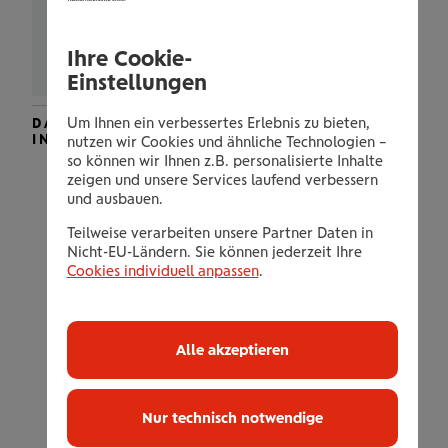
Zustimmung erteilen
Ihre Cookie-
Einstellungen
Um Ihnen ein verbessertes Erlebnis zu bieten,
DAS KÖNNTE DICH AUCH
INTERESSIEREN
nutzen wir Cookies und ähnliche Technologien –
so können wir Ihnen z.B. personalisierte Inhalte
zeigen und unsere Services laufend verbessern
und ausbauen.
Teilweise verarbeiten unsere Partner Daten in
Nicht-EU-Ländern. Sie können jederzeit Ihre
Cookies individuell anpassen
.
Alle akzeptieren
SELBSTTEST
Bekomme ich genügend
Schlaf?
Erholsamer Schlaf stärkt
Nur technisch notwendige
Körper und Psyche. Mit diesem