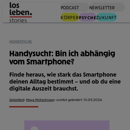
PODCAST
NEWSLETTER
S
KÖRPER
PSYCHE
ZUKUNFT
HOME
PSYCHE
Handysucht: Bin ich abhängig
vom Smartphone?
Finde heraus, wie stark das Smart­phone
deinen Alltag bestimmt – und ob du eine
digitale Auszeit brauchst.
Format:
Selbsttest
Autor:
Maya McKechneay
zuletzt geändert:
13.05.2026