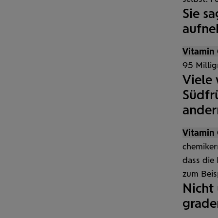
Sie s
aufneh
Vitamin 
95 Milli
Viele 
Südfrü
ander
Vitamin 
chemiker
dass die 
zum Beis
Nicht 
grade