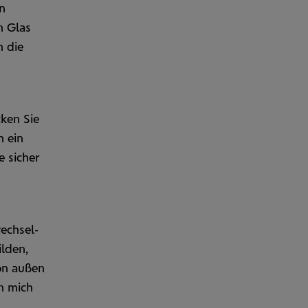
n
n Glas
h die
cken Sie
h ein
e sicher
wechsel­
lden,
on außen
n mich