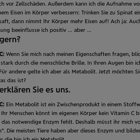
ich vor Zell­schäden. Außerdem kann ich die Auf­nahme vo
hem Eisen im Körper verbessern: Trinken Sie zu Spinat ei
saft, dann nimmt Ihr Körper mehr Eisen auf! Ach ja: Auc
lung beeinflusse ich positiv … aber …
ögern?
C:
Wenn Sie mich nach meinen Eigen­schaften fragen, bli
 stark durch die mensch­liche Brille. In Ihren Augen bin ic
Für andere gelte ich aber als Meta­bolit. Jetzt möchten Si
as das ist?
 erklären Sie es uns.
C:
Ein Metabolit ist ein Zwischen­produkt in einem Stoff­
 Ihr Menschen könnt im eigenen Körper kein Vitamin C bi
h das notwendige Enzym fehlt. Deshalb müsst ihr mich v
n“. Die meisten Tiere haben aber dieses Enzym und bilde
ür die bin ich ein Metabolit.