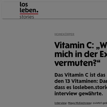
HOME
KÖRPER
Vitamin C: „
mich in der E
vermuten?“
Das Vitamin C ist da
den 13 Vitaminen: Da
dass es losleben.stori
interview gewährte.
Format:
Interview
Autor:
Maya McKechneay
zuletzt ge