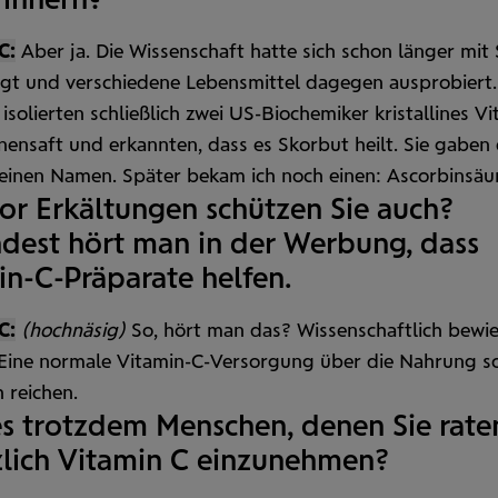
C:
Aber ja. Die Wissen
schaft hatte sich schon länger mit
igt und verschiedene Lebens
mittel dagegen ausprobiert.
 isolierten schließlich zwei US-Biochemiker kristallines V
onen
saft und erkannten, dass es Skorbut heilt. Sie gaben
einen Namen. Später bekam ich noch einen: Ascorbinsäu
or Erkältungen schützen Sie auch?
dest hört man in der Werbung, dass
in-C-Präparate helfen.
C:
(hochnäsig)
So, hört man das? Wissen
schaftlich bewie
. Eine normale Vitamin-C-Versorgung über die Nahrung so
h reichen.
es trotzdem Menschen, denen Sie rate
zlich Vitamin C einzunehmen?