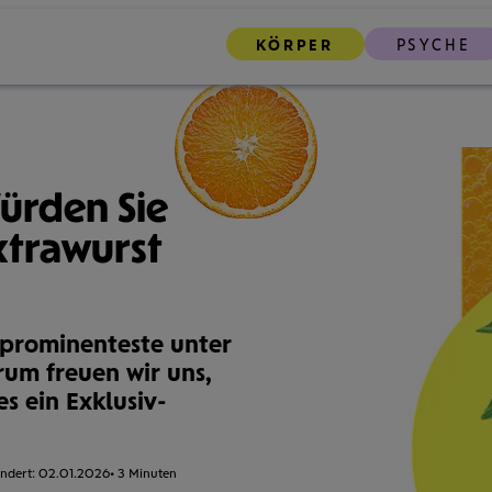
KÖRPER
PSYCHE
Würden Sie
xtrawurst
s prominenteste unter
rum freuen wir uns,
es ein Exklusiv­
ändert:
02.01.2026
Lesezeit:
3 Minuten