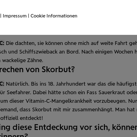
Früher war das anders. Denken Sie an eine Bauernfamili
nn es da nicht gerade Kohl gab, kam ich im Winter woc
|
Impressum
|
Cookie Informationen
 den Tisch. Oder denken Sie an die Seefahrer!
hrer? Warum gerade an die?
C:
Die dachten, sie können ohne mich auf weite Fahrt ge
isch und Schiffs
zwieback an Bord. Nach einigen Wochen h
 wackelige Zähne.
prechen von Skorbut?
C:
Natürlich. Bis ins 18. Jahrhundert war das die häufigs
für See
fahrer. Dabei hätte schon ein Fass Sauer
kraut ode
, um dieser Vitamin-C-Mangelkrankheit vorzubeugen. Nu
iemand, dass Skorbut mit mir zusammen
hängt. Man hat 
 offiziell entdeckt!
ing diese Entdeckung vor sich, können
rinnern?