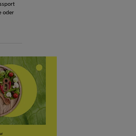
s
sport
e oder
EW