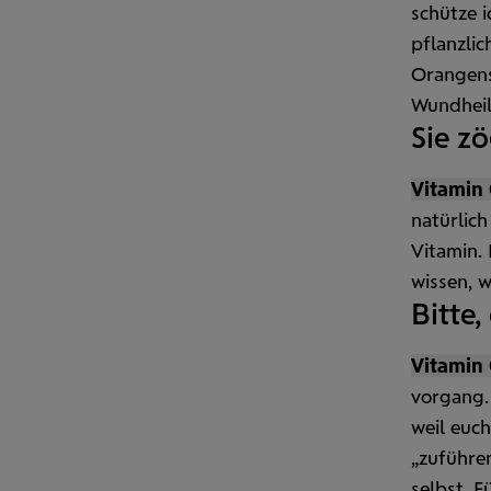
schütze 
pflanzlic
Orangen­
Wund­hei
Sie z
Vitamin 
natürlich
Vitamin. 
wissen, w
Bitte,
Vitamin 
vorgang.
weil euc
„zuführe
selbst. F