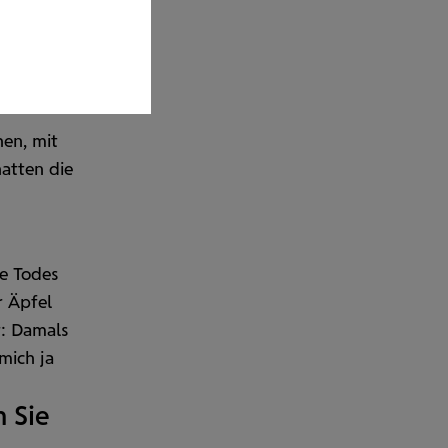
e um
hen
lang
hen, mit
atten die
te Todes
r Äpfel
r: Damals
mich ja
 Sie