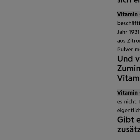
Vitamin 
beschäft
Jahr 1931
aus Zitr
Pulver m
Und v
Zumin
Vitam
Vitamin 
es nicht
eigentlic
Gibt 
zusät