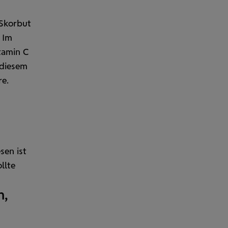
 Skorbut
 Im
itamin C
 diesem
re.
sen ist
llte
n,