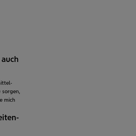
h auch
ttel­
 sorgen,
ie mich
eiten­