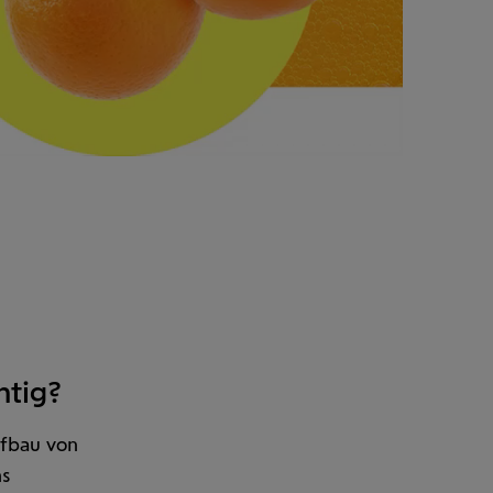
Animation
starten/stop
htig?
f­bau von
ns