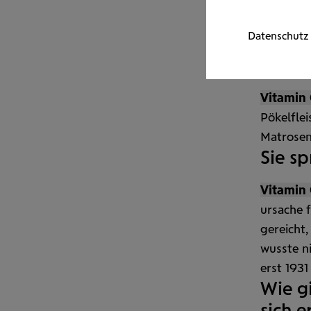
machen. 
1800. We
Datenschutz
nicht auf
Seefa
Vitamin 
Pökel
fle
Matrosen
Sie s
Vitamin 
ursache 
gereicht
wusste n
erst 1931
Wie g
sich e