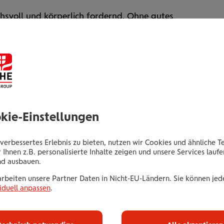
chs­voll und körperlich fordernd. Ohne gutes
für Über­lastung, das kann zu Verletzungen am
er Knie führen. Padel gilt als gelenk­
ichter zu erlernen. Die Padel-Bälle sind nicht
d springen deshalb niedriger. Padel steigert die
rbel­säule stabilisiert und die Belastung auf die
So gibst du Rücken­schmerzen keine Chance.
nell ins Spiel, was den Fun-Faktor steigert.
okie-Einstellungen
stieg, das Verletzungs­risiko ist geringer.
verbessertes Erlebnis zu bieten, nutzen wir Cookies und ähnliche T
 Ihnen z.B. personalisierte Inhalte zeigen und unsere Services lauf
nd ausbauen.
arbeiten unsere Partner Daten in Nicht-EU-Ländern. Sie können jede
iduell anpassen
.