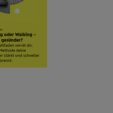
CH
g oder Walking –
t gesünder?
itfaden verrät dir,
 Methode deine
r stärkt und schneller
rbrennt.