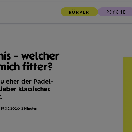
KÖRPER
PSYCHE
nis – welcher
ich fitter?
du eher der Padel-
lieber klassisches
.
:
19.05.2026
Lesezeit:
2 Minuten