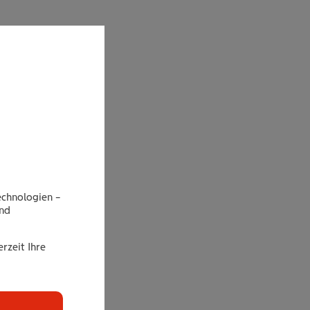
echnologien –
end
rzeit Ihre