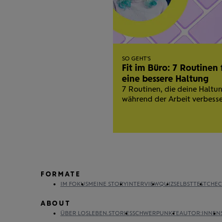
SO GEHT'S
Fit im Büro: 7 Routinen 
eine bessere Haltung
7 Routinen, die deine Haltu
während der Arbeit verbesse
FORMATE
IM FOKUS
MEINE STORY
INTERVIEW
QUIZ
SELBSTTEST
CHEC
ABOUT
ÜBER LOSLEBEN.STORIES
SCHWERPUNKTE
AUTOR:INNEN