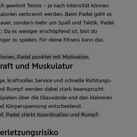
h gewinnt Tennis – je nach Intensität können
alorien verbrannt werden. Beim Padel geht es
dauer, sondern mehr um Spaß und Taktik. Padel
t: Da es weniger erschöpfend ist, bist du
änger zu spielen. Für deine Fitness kann das
lorien, Padel punktet mit Motivation.
Kraft und Muskulatur
e, kraft­volles Service und schnelle Richtungs­
und Rumpf werden dabei stark beansprucht.
Spielen über die Glas­wände und den kleineren
und Körper­spannung entscheidend.
uf, Padel stärkt Koordination und Rumpf­
erletzungs­risiko