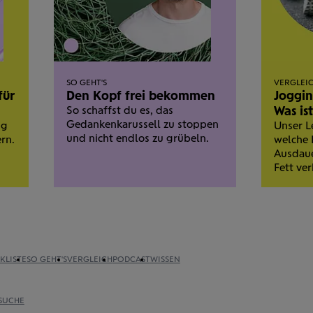
SO GEHT'S
VERGLEI
für
Den Kopf frei bekommen
Joggin
So schaffst du es, das
Was is
Gedanken­karussell zu stoppen
ng
Unser Le
und nicht endlos zu grübeln.
rn.
welche
Ausdaue
Fett ve
KLISTE
SO GEHT'S
VERGLEICH
PODCAST
WISSEN
SUCHE