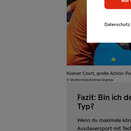
Nur 
Datenschutz
Kleiner Court, große Action: P
© Shutterstock/Andrew Angelov
Fazit: Bin ich 
Typ?
Wenn du maximale körp
Ausdauer­sport mit Tec