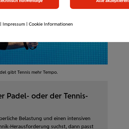
technisch notwendige
Alle akzeptieren
|
Impressum
|
Cookie Informationen
adel gibt Tennis mehr Tempo.
der Padel- oder der Tennis-
erliche Belastung und einen intensiven
hnik-Herausforderung suchst, dann passt