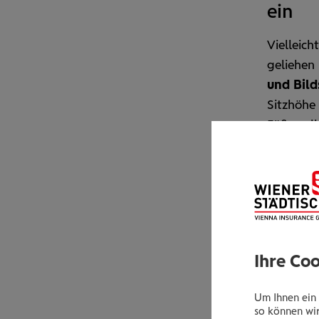
ein
Vielleich
geliehen 
und Bild
Sitz­höhe
Füße soll
auch eine
Hörmann.
du einen 
solltest
Ihre Co
Um Ihnen ein 
so können wir