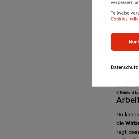
verbessern u
Teilweise ver
Cookies indiv
Nur 
Datenschutz
Sessel und
© Reinhard L
Arbei
Du kann
die
Wirbe
regt dein