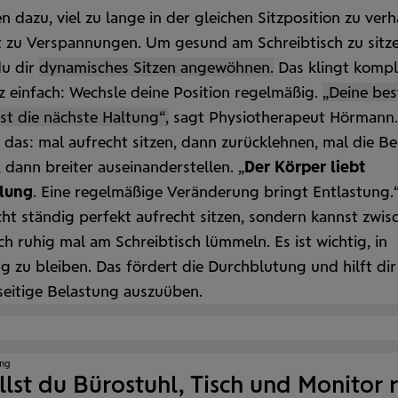
n dazu, viel zu lange in der gleichen Sitz­position zu verh
t zu Ver­spannungen. Um gesund am Schreibtisch zu sitze
du dir
dynamisches Sitzen angewöhnen.
Das klingt kompliz
 einfach: Wechsle deine Position regel­mäßig.
„Deine bes
st die nächste Haltung“,
sagt Physiotherapeut Hörmann.
das: mal auf­recht sitzen, dann zurück­lehnen, mal die Be
 dann breiter aus­einander­stellen. „
Der Körper liebt
lung
. Eine regelmäßige Veränderung bringt Entlastung.
ht ständig perfekt aufrecht sitzen, sondern kannst zwis
h ruhig mal am Schreib­tisch lümmeln. Es ist wichtig, in
zu bleiben. Das fördert die Durch­blutung und hilft dir
­seitige Belastung auszuüben.
eo
ang
ielen
llst du Bürostuhl, Tisch und Monitor r