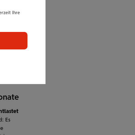
rzeit Ihre
onate
ntlastet
d: Es
ne