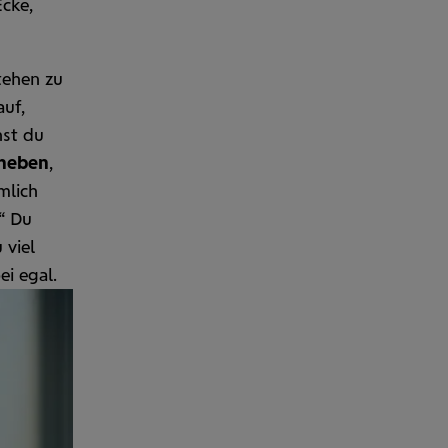
Ecke,
stehen zu
auf,
nst du
heben
,
mlich
“ Du
 viel
ei egal.