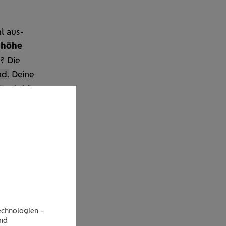
l aus­
h­höhe
s? Die
nd.
Deine
ro­stuhl
nn“, so
tzt. Wenn
st,
echnologien –
end