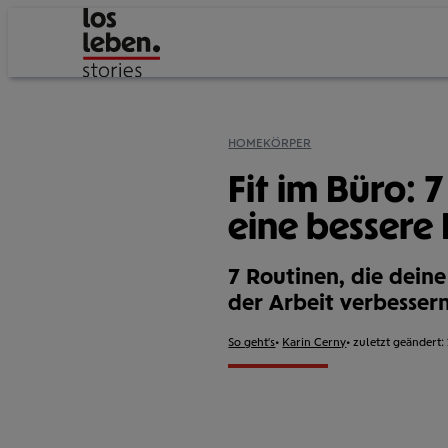
HOME
KÖRPER
Fit im Büro: 
eine bessere
7 Routinen, die dein
der Arbeit verbessern
Format:
So geht's
Autor:
Karin Cerny
zuletzt geändert: