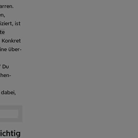
arren.
n,
iert, ist
te
 Konkret
ine über­
“ Du
chen­
 dabei,
ichtig