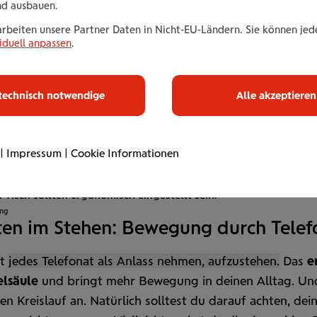
nd ausbauen.
arbeiten unsere Partner Daten in Nicht-EU-Ländern. Sie können jede
iduell anpassen
.
technisch notwendige
Alle akzeptieren
|
Impressum
|
Cookie Informationen
 Tisch sollten ergonomisch eingestellt sein.
ang
ten im Stehen: Bewegung durch Telef
st
jedes Telefonat als Anlass nehmen, aufzustehen.
Das
e
l­säule
und bringt mehr Bewegung in deinen All­tag. Un
en Kreis­lauf an. Natürlich solltest du darauf achten, dei