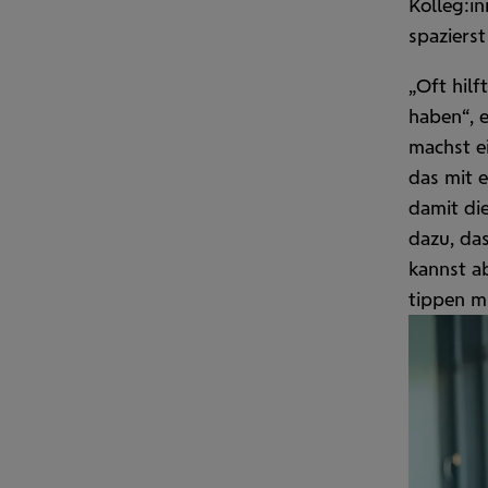
Kolleg:in
spazierst
„Oft hilf
haben“, 
machst e
das mit e
damit die
dazu, da
kannst a
tippen mu