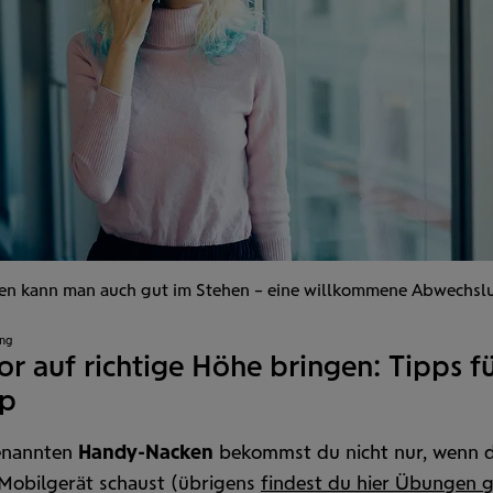
ren kann man auch gut im Stehen – eine willkommene Abwechslu
ang
or auf richtige Höhe bringen: Tipps f
op
enannten
Handy-Nacken
bekommst du nicht nur, wenn d
 Mobil­gerät schaust (übrigens
findest du hier Übungen 