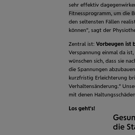
sehr effektiv dagegen­wirke
Fitness­programm, um die B
den seltensten Fällen realis
können“, sagt der Physio­
Zentral ist:
Vorbeugen ist 
Verspannung einmal da ist, s
wünschen sich, dass sie na
die Spannungen abzubauen
kurzfristig Erleichterung br
Verhaltens­änderung.“ Unse
mit denen Haltungs­schäde
Los geht's!
Gesun
die St