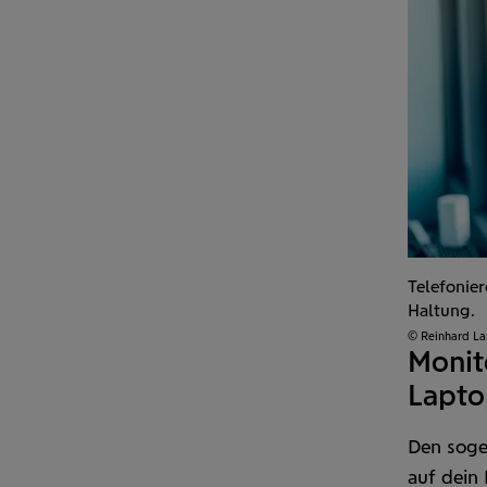
Telefonie
Haltung.
© Reinhard L
Monit
Lapt
Den sog
auf dein