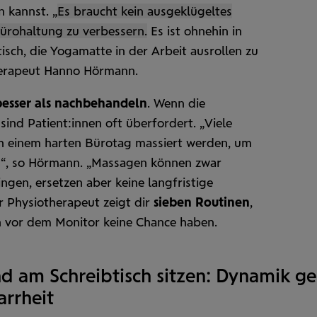
n kannst. „
Es braucht kein aus­geklügeltes
üro­haltung zu verbessern.
Es ist ohnehin in
tisch, die Yoga­matte in der Arbeit ausrollen zu
therapeut Hanno Hörmann.
besser als nach­behandeln
. Wenn die
ind Patient:innen oft über­fordert. „Viele
ch einem harten Büro­tag massiert werden, um
“, so Hörmann. „Massagen können zwar
ingen, ersetzen aber keine langfristige
r Physiotherapeut zeigt dir
sieben Routinen
,
n vor dem Monitor keine Chance haben.
d am Schreibtisch sitzen: Dynamik g
arrheit