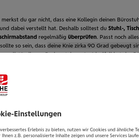
t merkst du gar nicht, dass eine Kollegin deinen Büro­stuh
und dabei verstellt hat. Deshalb solltest du
Stuhl-, Tisc
schirm­abstand
regel­mäßig
überprüfen
. Passt noch alle
 sollte so sein, dass
deine Knie zirka 90 Grad gebeugt si
en voll­ständig am Boden stehen. „Im Ideal­fall hat der Bü
 einstell­bare Lenden­wirbel­säulen­stütze, die ent­lasten ka
 Ein anderes Tool ist ein
Keil­kissen
, das den Rücken stü
Schreib­tisch hast, der sich in ein Steh­pult verwandeln läs
 du das unbedingt hin und wieder nutzen.
okie-Einstellungen
verbessertes Erlebnis zu bieten, nutzen wir Cookies und ähnliche T
 Ihnen z.B. personalisierte Inhalte zeigen und unsere Services lauf