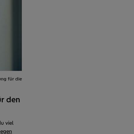
ng für die
ür den
u viel
gegen