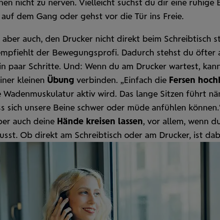
nen nicht zu nerven. Vielleicht suchst du dir eine ruhige 
 auf dem Gang oder gehst vor die Tür ins Freie.
t aber auch, den Drucker nicht direkt beim Schreib­tisch 
empfiehlt der Bewegungs­profi. Dadurch stehst du öfter 
in paar Schritte. Und: Wenn du am Drucker wartest, kan
iner kleinen
Übung
verbinden. „Einfach die
Fersen hoch
 Waden­muskulatur aktiv wird. Das lange Sitzen führt nä
ss sich unsere Beine schwer oder müde anfühlen können.
ber auch deine
Hände kreisen lassen
, vor allem, wenn du
sst. Ob direkt am Schreib­tisch oder am Drucker, ist dab