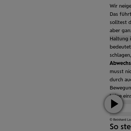
Wir neige
Das führ
solltest 
aber ganz
Haltung i
bedeutet 
schlagen,
Abwechs
musst nic
durch auc
Bewegung 
keine ein
Vid
© Reinhard L
absp
So ste