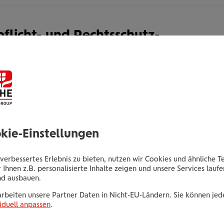
flicht- und Rechts­schutz­
herung für Veranstaltungen
tung kann immer etwas Unvorhergesehenes passieren:
rletzt,
chädigt,
okie-Einstellungen
en (finanzieller Schaden) tritt
verbessertes Erlebnis zu bieten, nutzen wir Cookies und ähnliche T
adensersatzansprüche gegen Sie
 Ihnen z.B. personalisierte Inhalte zeigen und unsere Services lauf
nd ausbauen.
arbeiten unsere Partner Daten in Nicht-EU-Ländern. Sie können jede
m Strafverfahren Ihre rechtlichen
iduell anpassen
.
tzen.