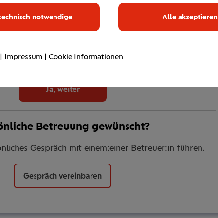
ungslösung schützt Sie vor, während und nach der
technisch notwendige
Alle akzeptieren
ranstaltung vor finanziellen Risiken.
Veranstaltung noch keinen oder keinen ausreichenden
|
Impressum
|
Cookie Informationen
ür sich als Veranstalter:in und wünschen einen solchen.
Ja, weiter
önliche Betreuung gewünscht?
nliches Gespräch mit einem:einer Betreuer:in führen.
Gespräch vereinbaren