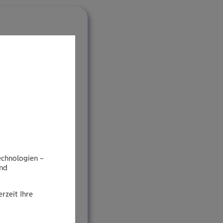
echnologien –
end
rzeit Ihre