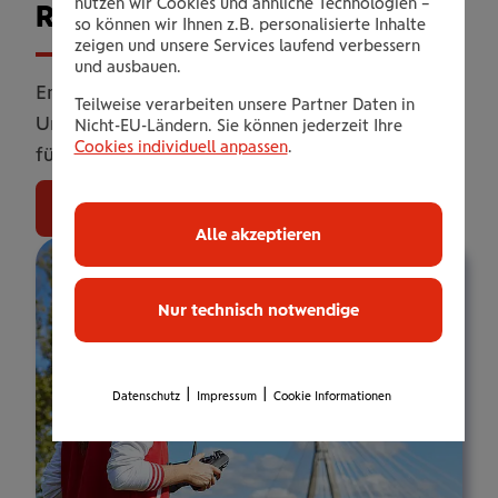
nutzen wir Cookies und ähnliche Technologien –
Rei­se­kas­ko­ver­si­che­rung
so können wir Ihnen z.B. personalisierte Inhalte
zeigen und unsere Services laufend verbessern
und ausbauen.
Entspannt mit dem eigenen Fahrzeug auf
Teilweise verarbeiten unsere Partner Daten in
Urlaub fahren? Geht ganz einfach: Vollkasko
Nicht-EU-Ländern. Sie können jederzeit Ihre
Cookies individuell anpassen
.
für die Reise.
Jetzt online abschließen
Alle akzeptieren
Nur technisch notwendige
|
|
Datenschutz
Impressum
Cookie Informationen